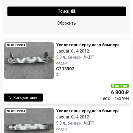
Mitsubishi
Nissan
Поиск
5
Opel
Peugeot
Сбросить
Porsche
Renault
Усилитель переднего бампера
№ 01919911
SEAT
Skoda
Jaguar XJ 4 2012
5.0 л., бензин, АКПП
Subaru
Tesla
седан
C2D3307
3
Toyota
Volkswagen
В наличии
Volvo
6 800 ₽
Консультация
~ 80 $
~ 240 BYN
Усилитель переднего бампера
№ 01919914
Jaguar XJ 4 2012
5.0 л., бензин, АКПП
седан