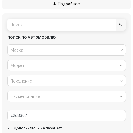
Подробнее
Ferrari
Ford
Genesis
GMC
Honda
Hyundai
ПОИСК ПО АВТОМОБИЛЮ
Infiniti
Jaguar
Марка
Jeep
Kia
Модель
Lada
Land Rover
Поколение
Lexus
LiXiang
Наименование
Maserati
Mazda
Mercedes-Benz
Mini
Дополнительные параметры