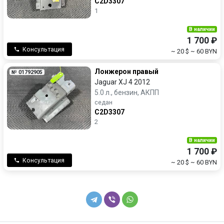
C2D3307
1
В наличии
1 700 ₽
Консультация
~ 20 $
~ 60 BYN
Лонжерон правый
№ 01792905
Jaguar XJ 4 2012
5.0 л., бензин, АКПП
седан
C2D3307
2
В наличии
1 700 ₽
Консультация
~ 20 $
~ 60 BYN