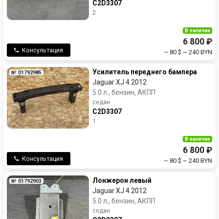
C2D3307
2
В наличии
6 800 ₽
Консультация
~ 80 $
~ 240 BYN
Усилитель переднего бампера
№ 01792985
Jaguar XJ 4 2012
5.0 л., бензин, АКПП
седан
C2D3307
1
В наличии
6 800 ₽
Консультация
~ 80 $
~ 240 BYN
Лонжерон левый
№ 01792903
Jaguar XJ 4 2012
5.0 л., бензин, АКПП
седан