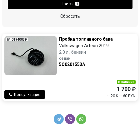
Поиск
1
Opel
Peugeot
Сбросить
Porsche
Renault
Пробка топливного бака
№ 01940059
SEAT
Skoda
Volkswagen Arteon 2019
2.0 л., бензин
Subaru
Tesla
седан
5Q0201553A
Toyota
Volkswagen
В наличии
Volvo
1 700 ₽
Консультация
~ 20 $
~ 60 BYN