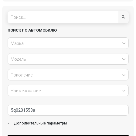
Genesis
GMC
Honda
Hyundai
ПОИСК ПО АВТОМОБИЛЮ
Infiniti
Jaguar
Марка
Jeep
Kia
Модель
Lada
Land Rover
Поколение
Lexus
LiXiang
Наименование
Maserati
Mazda
Mercedes-Benz
Mini
Дополнительные параметры
Mitsubishi
Nissan