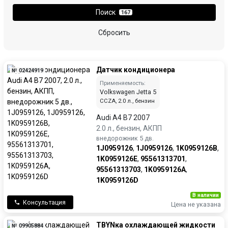
Поиск
167
Сбросить
Датчик кондиционера
№ 02424919
Применяемость:
Volkswagen Jetta 5
CCZA, 2.0 л., бензин
Audi A4 B7 2007
2.0 л., бензин, АКПП
внедорожник 5 дв.
1J0959126
,
1J0959126
,
1K0959126B
,
1K0959126E
,
95561313701
,
95561313703
,
1K0959126A
,
1K0959126D
В наличии
Консультация
Цена не указана
ТBYNка охлаждающей жидкости
№ 09905884