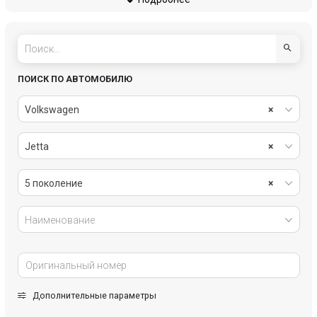
пассивная безопасность
подвеска
рулевое управление
салон
система охлаждения
системы комфорта
ПОИСК ПО АВТОМОБИЛЮ
стекла
стеклоочистители
Volkswagen
×
топливная система
тормозная система
Jetta
×
трансмиссия
электрика
5 поколение
×
Наименование
Дополнительные параметры