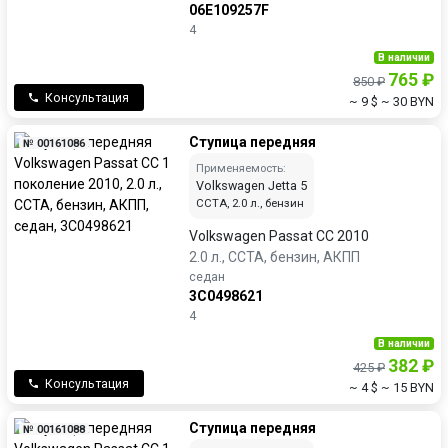
06E109257F
4
В наличии
765 ₽
850 ₽
Консультация
~ 9 $
~ 30 BYN
Ступица передняя
№ 00161086
Применяемость:
Volkswagen Jetta 5
CCTA, 2.0 л., бензин
Volkswagen Passat CC 2010
2.0 л., CCTA, бензин, АКПП
седан
3C0498621
4
В наличии
382 ₽
425 ₽
Консультация
~ 4 $
~ 15 BYN
Ступица передняя
№ 00161088