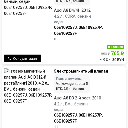
BTK, 2.5 л., бензин
Audi A8 D4/4H 2012
4.2 л., CDRA, бензин
седан
06E109257J
,
06E109257P
,
06E109257F
8
В наличии
765 ₽
850 ₽
Консультация
~ 9 $
~ 30 BYN
Электромагнитный клапан
№ 8733100
Применяемость:
Volkswagen Jetta 5
BTK, 2.5 л., бензин
Audi A8 D3 2-й рест. 2010
4.2 л., BVJ, бензин
седан
06E109257J
,
06E109257P
,
06E109257F
11