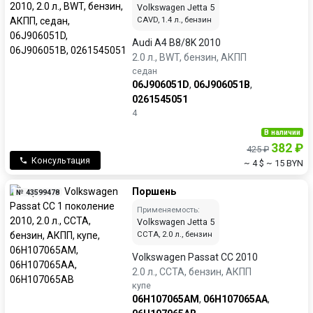
Volkswagen Jetta 5
CAVD, 1.4 л., бензин
Audi A4 B8/8K 2010
2.0 л., BWT, бензин, АКПП
седан
06J906051D
,
06J906051B
,
0261545051
4
В наличии
382 ₽
425 ₽
Консультация
~ 4 $
~ 15 BYN
Поршень
№ 43599478
Применяемость:
Volkswagen Jetta 5
CCTA, 2.0 л., бензин
Volkswagen Passat CC 2010
2.0 л., CCTA, бензин, АКПП
купе
06H107065AM
,
06H107065AA
,