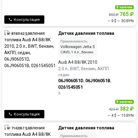
В наличии
765 ₽
850 ₽
Консультация
~ 9 $
~ 30 BYN
Датчик давления топлива
№ 8740162
Применяемость:
Volkswagen Jetta 5
CAVD, 1.4 л., бензин
Audi A4 B8/8K 2010
2.0 л., BWT, бензин, АКПП
седан
06J906051D
,
06J906051B
,
0261545051
3
В наличии
382 ₽
425 ₽
Консультация
~ 4 $
~ 15 BYN
Датчик давления топлива
№ 7142057
Применяемость: