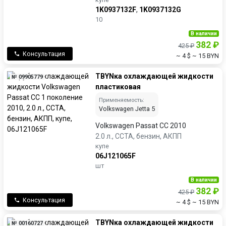
1K0937132F
,
1K0937132G
10
В наличии
382 ₽
425 ₽
Консультация
~ 4 $
~ 15 BYN
ТBYNка охлаждающей жидкости
№ 09905779
пластиковая
Применяемость:
Volkswagen Jetta 5
Volkswagen Passat CC 2010
2.0 л., CCTA, бензин, АКПП
купе
06J121065F
шт
В наличии
382 ₽
425 ₽
Консультация
~ 4 $
~ 15 BYN
ТBYNка охлаждающей жидкости
№ 00160727