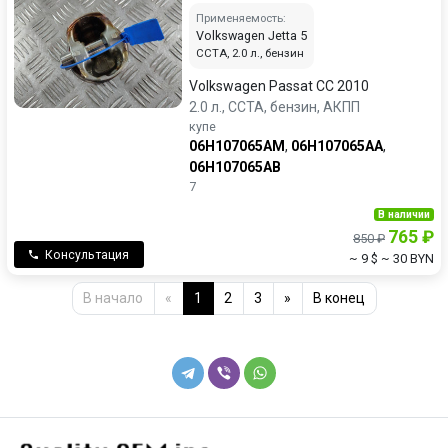
Применяемость:
Volkswagen Jetta 5
CCTA, 2.0 л., бензин
Volkswagen Passat CC 2010
2.0 л., CCTA, бензин, АКПП
купе
06H107065AM
,
06H107065AA
,
06H107065AB
7
В наличии
765 ₽
850 ₽
Консультация
~ 9 $
~ 30 BYN
В начало
«
1
2
3
»
В конец