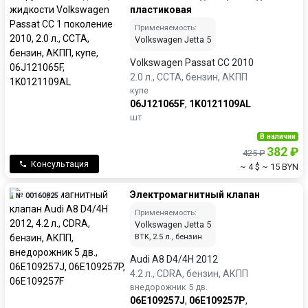
пластиковая
Применяемость:
Volkswagen Jetta 5
Volkswagen Passat CC 2010
2.0 л., CCTA, бензин, АКПП
купе
06J121065F
,
1K0121109AL
шт
В наличии
382 ₽
425 ₽
Консультация
~ 4 $
~ 15 BYN
Электромагнитный клапан
№ 00160825
Применяемость:
Volkswagen Jetta 5
BTK, 2.5 л., бензин
Audi A8 D4/4H 2012
4.2 л., CDRA, бензин, АКПП
внедорожник 5 дв.
06E109257J
,
06E109257P
,