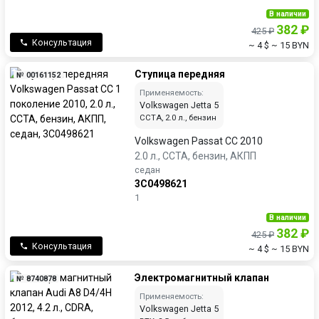
В наличии
382 ₽
425 ₽
Консультация
~ 4 $
~ 15 BYN
Ступица передняя
№ 00161152
Применяемость:
Volkswagen Jetta 5
CCTA, 2.0 л., бензин
Volkswagen Passat CC 2010
2.0 л., CCTA, бензин, АКПП
седан
3C0498621
1
В наличии
382 ₽
425 ₽
Консультация
~ 4 $
~ 15 BYN
Электромагнитный клапан
№ 8740878
Применяемость:
Volkswagen Jetta 5