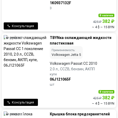
1K0937132F
3
В наличии
382 ₽
425 ₽
Консультация
~ 4 $
~ 15 BYN
ТBYNка охлаждающей жидкости
№ 09905907
пластиковая
Применяемость:
Volkswagen Jetta 5
Volkswagen Passat CC 2010
2.0 л., CCZB, бензин, АКПП
купе
06J121065F
шт
В наличии
382 ₽
425 ₽
Консультация
~ 4 $
~ 15 BYN
Крышка блока предохранителей
№ 09905011