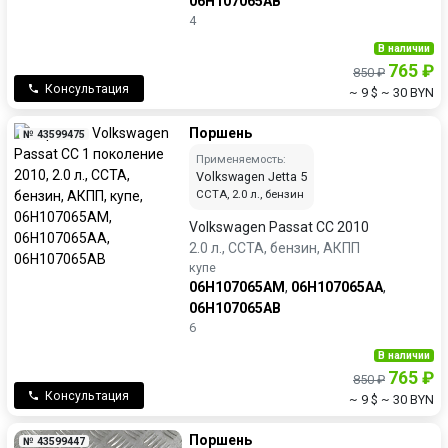
06H107065AB
4
В наличии
765 ₽
850 ₽
Консультация
~ 9 $
~ 30 BYN
Поршень
№ 43599475
Применяемость:
Volkswagen Jetta 5
CCTA, 2.0 л., бензин
Volkswagen Passat CC 2010
2.0 л., CCTA, бензин, АКПП
купе
06H107065AM
,
06H107065AA
,
06H107065AB
6
В наличии
765 ₽
850 ₽
Консультация
~ 9 $
~ 30 BYN
Поршень
№ 43599447