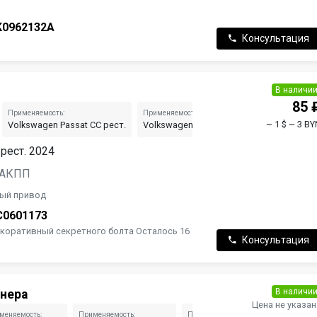
K0962132A
Консультация
В наличи
85 
Применяемость:
Применяемость:
Применяемос
~ 1 $
~ 3 BY
Volkswagen Passat CC рест.
Volkswagen Tiguan 2 рест.
Volkswagen
 рест. 2024
, АКПП
ный привод
C0601173
декоративный секретного болта Осталось 16
Консультация
В наличи
нера
Цена не указан
меняемость:
Применяемость:
Применяемость:
Прим