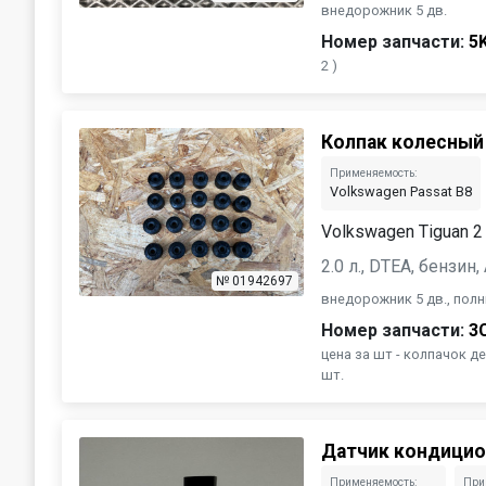
внедорожник 5 дв.
Номер запчасти:
5
2 )
Колпак колесный
Применяемость:
Volkswagen Passat B8
Volkswagen Tiguan 2
2.0 л., DTEA, бензин
№ 01942697
внедорожник 5 дв., пол
Номер запчасти:
3
цена за шт - колпачок 
шт.
Датчик кондицио
Применяемость:
При