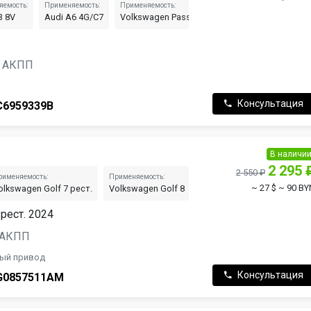
яемость:
Применяемость:
Применяемость:
Применяемость:
3 8V
Audi A6 4G/C7
Volkswagen Passat B8
Audi A7 4G рест.
н, АКПП
Консультация
C6959339B
В наличи
2 295 
2 550 ₽
рименяемость:
Применяемость:
Применяемость:
~ 27 $
~ 90 BY
olkswagen Golf 7 рест.
Volkswagen Golf 8
Volkswagen Golf GTI 7
 рест. 2024
, АКПП
ный привод
Консультация
G0857511AM