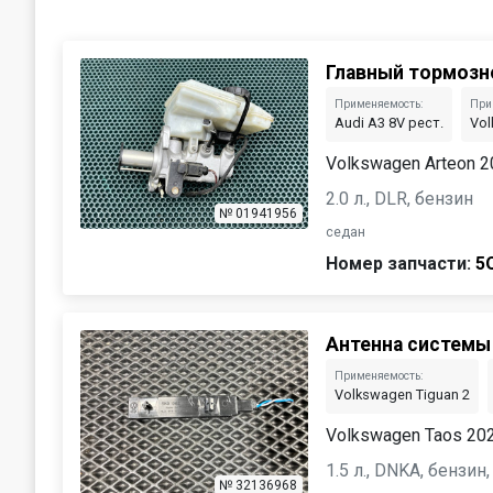
Главный тормозн
Применяемость:
При
Audi A3 8V рест.
Vol
Volkswagen Arteon 
2.0 л., DLR, бензин
№ 01941956
седан
Номер запчасти:
5
Антенна системы
Применяемость:
Volkswagen Tiguan 2
Volkswagen Taos 20
1.5 л., DNKA, бензи
№ 32136968