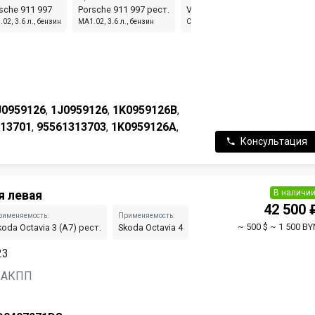
sche 911 997
Porsche 911 997 рест.
Volkswagen Passat B6
Volk
02, 3.6 л., бензин
MA1.02, 3.6 л., бензин
CCZA, 2.0 л., бензин
CCZA,
J0959126
,
1J0959126
,
1K0959126B
,
313701
,
95561313703
,
1K0959126A
,
Консультация
В наличи
я левая
42 500 
рименяемость:
Применяемость:
Применяемость:
~ 500 $
~ 1 500 BY
koda Octavia 3 (A7) рест.
Skoda Octavia 4
Audi A3 8P 2-й рест.
23
н, АКПП