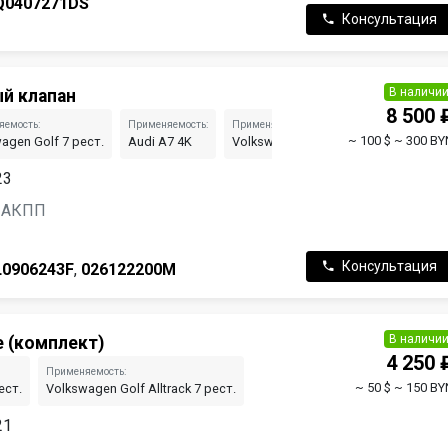
Q0407271DS
Консультация
В наличи
й клапан
8 500 
яемость:
Применяемость:
Применяемость:
Прим
~ 100 $
~ 300 BY
agen Golf 7 рест.
Audi A7 4K
Volkswagen Passat B8 рест.
Audi
23
н, АКПП
Консультация
L0906243F
,
026122200M
В наличи
 (комплект)
4 250 
Применяемость:
~ 50 $
~ 150 BY
ест.
Volkswagen Golf Alltrack 7 рест.
21