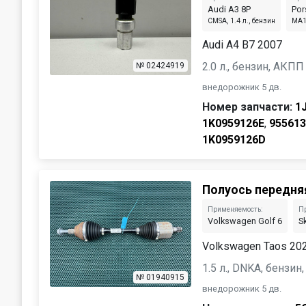
Audi A3 8P
Por
CMSA, 1.4 л., бензин
MA1.
Audi A4 B7 2007
2.0 л., бензин, АКПП
№ 02424919
внедорожник 5 дв.
Номер запчасти:
1
1K0959126E
,
95561
1K0959126D
Полуось передня
Применяемость:
П
Volkswagen Golf 6
S
Volkswagen Taos 20
1.5 л., DNKA, бензи
№ 01940915
внедорожник 5 дв.