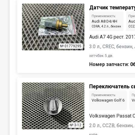
Датчик температ
Применяемость:
При
Audi A8 D4/4H
Aud
CDRA, 4.2 л., бензин
CCZA
Audi A7 4G рест. 201
3.0 л., CREC, бензин
№ 01779295
хетчбэк 5 дв.
Номер запчасти:
0
Переключатель с
Применяемость:
П
Volkswagen Golf 6
V
Volkswagen Passat 
2.0 л., CCZB, бензин
№ 3-12
купе