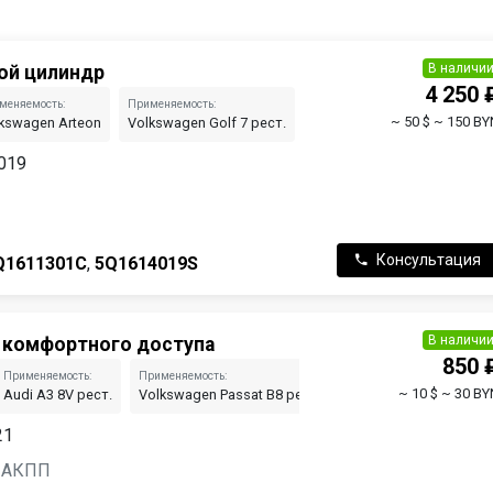
В наличи
ой цилиндр
4 250 
меняемость:
Применяемость:
Применяемость:
Применя
~ 50 $
~ 150 BY
kswagen Arteon
Volkswagen Golf 7 рест.
Audi TT 8S рест.
Volksw
2019
Консультация
Q1611301C
,
5Q1614019S
В наличи
 комфортного доступа
850 
Применяемость:
Применяемость:
Применяемость:
~ 10 $
~ 30 BY
Audi A3 8V рест.
Volkswagen Passat B8 рест.
Volkswagen Tiguan 2 
21
н, АКПП