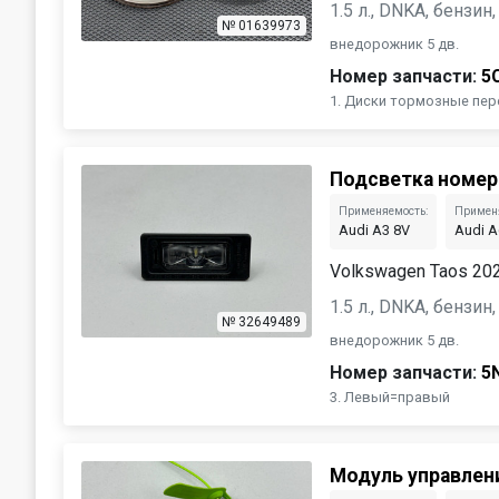
1.5 л., DNKA, бензи
№ 01639973
внедорожник 5 дв.
Номер запчасти:
5
1. Диски тормозные перед
Подсветка номер
Применяемость:
Примен
Audi A3 8V
Audi A
Volkswagen Taos 20
1.5 л., DNKA, бензи
№ 32649489
внедорожник 5 дв.
Номер запчасти:
5
3. Левый=правый
Модуль управлен