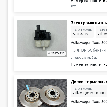
Номер запчасти:
5
4wd
Электромагнитны
Применяемость:
Примен
Audi Q7 4M
Volksw
Volkswagen Taos 20
1.5 л., DNKA, бензи
№ 32674522
внедорожник 5 дв.
Номер запчасти:
7
Диски тормозные
Применяемость:
Volkswagen Passat B8 р
Volkswagen Taos 20