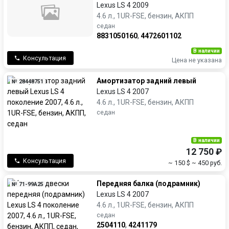
Lexus LS 4 2009
4.6 л., 1UR-FSE, бензин, АКПП
седан
8831050160
,
4472601102
В наличии
Консультация
Цена не указана
Амортизатор задний левый
№ 28448751
Lexus LS 4 2007
4.6 л., 1UR-FSE, бензин, АКПП
седан
В наличии
12 750 ₽
Консультация
~ 150 $
~ 450 руб.
Передняя балка (подрамник)
№ 71-99A25
Lexus LS 4 2007
4.6 л., 1UR-FSE, бензин, АКПП
седан
2504110
,
4241179