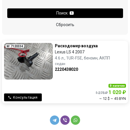
Поиск
1
Сбросить
Расходомер воздуха
№ 7120334
Lexus LS 4 2007
4.6 л., 1UR-FSE, бензин, АКПП
седан
2220438020
В наличии
1 020 ₽
1 275 ₽
Консультация
~ 12 $
~ 45 BYN