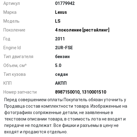
Артикул
01779942
Марка
Lexus
Модель
LS
Поколение
4 поколение [рестайлинг]
Год
2011
Engine Id
2UR-FSE
Тип двигателя
бензин
Объем, см³
5.0
Тип кузова
седан
КПП
АКПП
Номер запчасти
8987150010
,
1310001510
Перед совершением оплаты Покупатель обязан уточнить у
Продавца состав комплектности товара. Изображенные на
фотографиях сопряженные детали, не заявленные в
текстовом описании товара, в стоимость лота не входят и
передаче не подлежат. Все фишки и разъемы в цену не
входят и продаются отдельно.