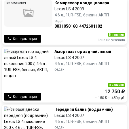
Компрессор кондиционера
№ 065850821
Lexus LS 4 2009
4.6 л., 1UR-FSE, бензин, АКПП
седан
8831050160
,
4472601102
В наличии
Консультация
Цена не указана
Амортизатор задний левый
№ 28448751
Lexus LS 4 2007
4.6 л., 1UR-FSE, бензин, АКПП
седан
В наличии
12 750 ₽
Консультация
~ 150 $
~ 450 руб.
Передняя балка (подрамник)
№ 71-99A25
Lexus LS 4 2007
4.6 л., 1UR-FSE, бензин, АКПП
седан