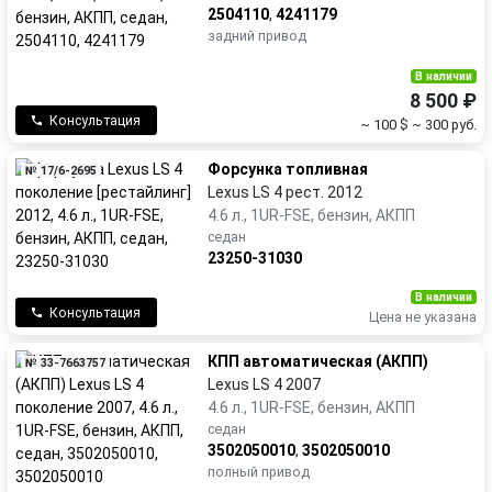
2504110
,
4241179
задний привод
В наличии
8 500 ₽
Консультация
~ 100 $
~ 300 руб.
Форсунка топливная
№ 17/6-2695
Lexus LS 4 рест. 2012
4.6 л., 1UR-FSE, бензин, АКПП
седан
23250-31030
В наличии
Консультация
Цена не указана
КПП автоматическая (АКПП)
№ 33-7663757
Lexus LS 4 2007
4.6 л., 1UR-FSE, бензин, АКПП
седан
3502050010
,
3502050010
полный привод