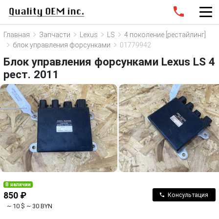
Главная
Запчасти
Lexus
LS
4 поколение [рестайлинг]
блок управления форсунками
01779942
Блок управления форсунками Lexus LS 4
рест. 2011
В наличии
850 ₽
Консультация
~ 10 $
~ 30 BYN