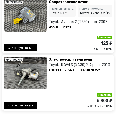
Сопротивление печки
№ 09888605
Применяемость:
Применяемость:
Lexus RX 2
Toyota Avensis 2 (T250)
Toyota Avensis 2 (T250) рест. 2007
499300-2121
В наличии
425 ₽
Консультация
~ 5 $
~ 15 BYN
Электроусилитель руля
№ 01792710
Toyota RAV4 3 (XA30) 2-й рест. 2010
L10111061643
,
F00078070752
В наличии
6 800 ₽
Консультация
~ 80 $
~ 240 BYN