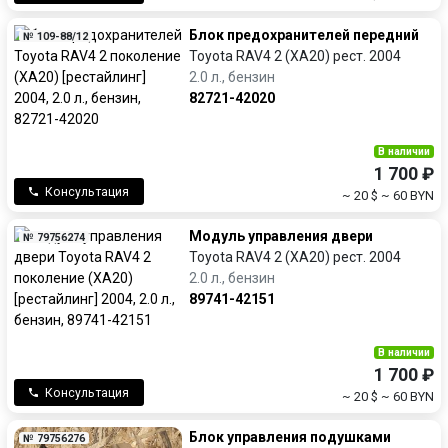
Блок предохранителей передний
№ 109-88/12
Toyota RAV4 2 (XA20) рест. 2004
2.0 л., бензин
82721-42020
В наличии
1 700 ₽
Консультация
~ 20 $
~ 60 BYN
Модуль управления двери
№ 79756274
Toyota RAV4 2 (XA20) рест. 2004
2.0 л., бензин
89741-42151
В наличии
1 700 ₽
Консультация
~ 20 $
~ 60 BYN
Блок управления подушками
№ 79756276