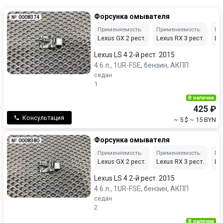
Форсунка омывателя
№ 0008374
Применяемость:
Применяемость:
Пр
Lexus GX 2 рест.
Lexus RX 3 рест.
Lex
Lexus LS 4 2-й рест. 2015
4.6 л., 1UR-FSE, бензин, АКПП
седан
1
В наличии
425 ₽
Консультация
~ 5 $
~ 15 BYN
Форсунка омывателя
№ 0008380
Применяемость:
Применяемость:
Пр
Lexus GX 2 рест.
Lexus RX 3 рест.
Lex
Lexus LS 4 2-й рест. 2015
4.6 л., 1UR-FSE, бензин, АКПП
седан
2
В наличии