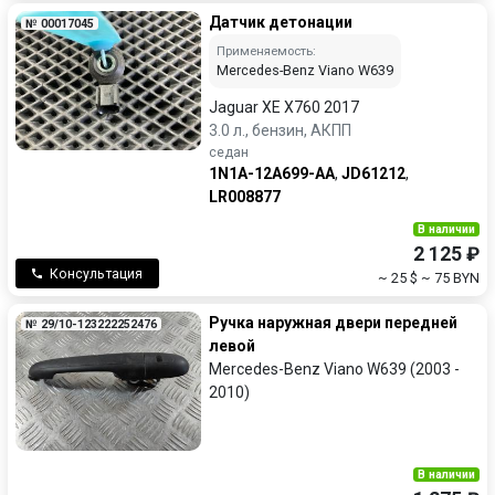
Датчик детонации
№ 00017045
Применяемость:
Mercedes-Benz Viano W639
Jaguar XE X760 2017
3.0 л., бензин, АКПП
седан
1N1A-12A699-AA
,
JD61212
,
LR008877
В наличии
2 125 ₽
Консультация
~ 25 $
~ 75 BYN
Ручка наружная двери передней
№ 29/10-123222252476
левой
Mercedes-Benz Viano W639 (2003 -
2010)
В наличии