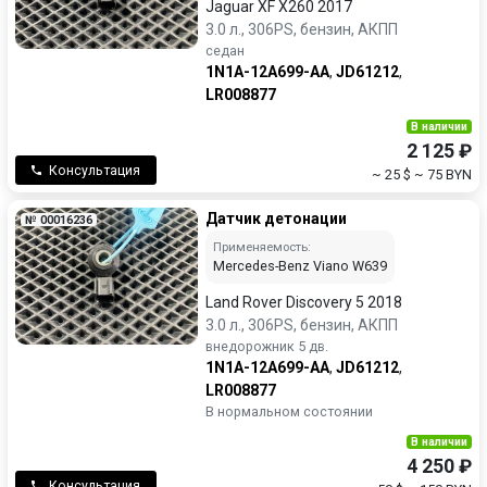
Jaguar XF X260 2017
3.0 л., 306PS, бензин, АКПП
седан
1N1A-12A699-AA
,
JD61212
,
LR008877
В наличии
2 125 ₽
Консультация
~ 25 $
~ 75 BYN
Датчик детонации
№ 00016236
Применяемость:
Mercedes-Benz Viano W639
Land Rover Discovery 5 2018
3.0 л., 306PS, бензин, АКПП
внедорожник 5 дв.
1N1A-12A699-AA
,
JD61212
,
LR008877
В нормальном состоянии
В наличии
4 250 ₽
Консультация