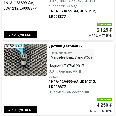
3.0 л., 306PS, бензин, АКПП
внедорожник 5 дв.
1N1A-12A699-AA
,
JD61212
,
LR008877
В наличии
2 125 ₽
Консультация
~ 25 $
~ 75 BYN
Датчик детонации
№ 00016240
Применяемость:
Mercedes-Benz Viano W639
Jaguar XE X760 2017
3.0 л., бензин, АКПП
седан
1N1A-12A699-AA
,
JD61212
,
LR008877
В нормальном состоянии
В наличии
4 250 ₽
Консультация
~ 50 $
~ 150 BYN