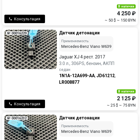
В наличии
4 250 ₽
Консультация
~ 50 $
~ 150 BYN
Датчик детонации
№ 00016229
Применяемость:
Mercedes-Benz Viano W639
Jaguar XJ 4 рест. 2017
3.0 л., 306PS, бензин, АКПП
седан
1N1A-12A699-AA
,
JD61212
,
LR008877
В наличии
2 125 ₽
Консультация
~ 25 $
~ 75 BYN
Датчик детонации
№ 00016232
Применяемость:
Mercedes-Benz Viano W639