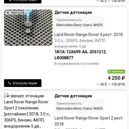
~ 50 $
~ 150 BYN
Датчик детонации
№ 00016238
Применяемость:
Mercedes-Benz Viano W639
Land Rover Range Rover 4 рест. 2018
3.0 л., 306PS, бензин, АКПП
внедорожник 5 дв.
1N1A-12A699-AA
,
JD61212
,
LR008877
В нормальном состоянии
В наличии
4 250 ₽
Консультация
~ 50 $
~ 150 BYN
Датчик детонации
№ 00016231
Применяемость:
Mercedes-Benz Viano W639
Land Rover Range Rover Sport 2 рест.
2018