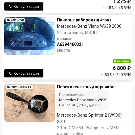
1 275 ₽
Консультация
~ 15 $
~ 45 BYN
Панель приборов (щиток)
№ 6915050
Mercedes-Benz Viano W639 2006
2.2 л., дизель, МКПП
минивэн
A6394460321
Европа
В наличии
6 800 ₽
Консультация
~ 80 $
~ 240 BYN
Переключатель дворников
№ 78/1-2SPRTT
Применяемость:
Mercedes-Benz Viano W639
OM 651.940, 2.1 л., дизель
Mercedes-Benz Sprinter 2 (W906)
2010
2.1 л., OM 651.957, дизель, МКПП
микроавтобус