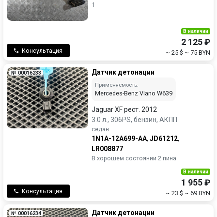
1
В наличии
2 125 ₽
Консультация
~ 25 $
~ 75 BYN
Датчик детонации
№ 00016233
Применяемость:
Mercedes-Benz Viano W639
Jaguar XF рест. 2012
3.0 л., 306PS, бензин, АКПП
седан
1N1A-12A699-AA
,
JD61212
,
LR008877
В хорошем состоянии 2 пина
В наличии
1 955 ₽
Консультация
~ 23 $
~ 69 BYN
Датчик детонации
№ 00016234