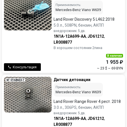
Применяемость:
Mercedes-Benz Viano W639
Land Rover Discovery 5 L462 2018
5.0 л., 508PN, бензин, АКПП
внедорожник 5 дв.
1N1A-12A699-AA
,
JD61212
,
LR008877
В хорошем состоянии 2пина
В наличии
1 955 ₽
Консультация
~ 23 $
~ 69 BYN
Датчик детонации
№ 01686557
Применяемость:
Mercedes-Benz Viano W639
Land Rover Range Rover 4 рест. 2018
3.0 л., 306PS, бензин, АКПП
внедорожник 5 дв.
1N1A-12A699-AA
,
JD61212
,
LR008877