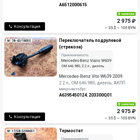
A6512000615
В наличии
2 975 ₽
Консультация
~ 35 $
~ 105 BYN
Переключатель подрулевой
№ 78-43/1MRS
(стрекоза)
Применяемость:
Mercedes-Benz Viano W639
OM 646.980, 2.2 л., дизель
Mercedes-Benz Vito W639 2009
2.2 л., OM 646.980, дизель, АКПП
микроавтобус
A6395450124
,
203300Q01
В наличии
2 975 ₽
Консультация
~ 35 $
~ 105 BYN
Термостат
№ 17/58-5OM651
Применяемость: