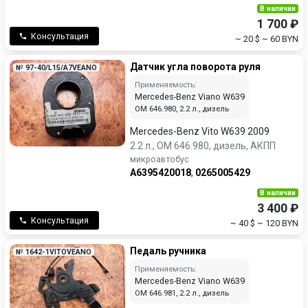
В наличии
1 700 ₽
Консультация
~ 20 $
~ 60 BYN
Датчик угла поворота руля
№ 97-40/L15/A7VEANO
Применяемость:
Mercedes-Benz Viano W639
OM 646.980, 2.2 л., дизель
Mercedes-Benz Vito W639 2009
2.2 л., OM 646.980, дизель, АКПП
микроавтобус
A6395420018
,
0265005429
В наличии
3 400 ₽
Консультация
~ 40 $
~ 120 BYN
Педаль ручника
№ 1642-1VITOVEANO
Применяемость:
Mercedes-Benz Viano W639
OM 646.981, 2.2 л., дизель