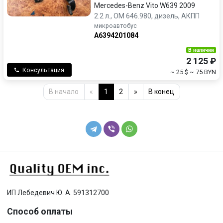
Mercedes-Benz Vito W639 2009
2.2 л., OM 646.980, дизель, АКПП
микроавтобус
A6394201084
В наличии
2 125 ₽
Консультация
~ 25 $
~ 75 BYN
В начало
«
1
2
»
В конец
ИП Лебедевич Ю. А. 591312700
Способ оплаты