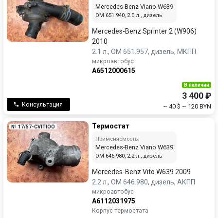
Mercedes-Benz Viano W639
OM 651.940, 2.0 л., дизель
Mercedes-Benz Sprinter 2 (W906)
2010
2.1 л., OM 651.957, дизель, МКПП
микроавтобус
A6512000615
В наличии
3 400 ₽
Консультация
~ 40 $
~ 120 BYN
Термостат
№ 17/57-CVITIOO
Применяемость:
Mercedes-Benz Viano W639
OM 646.980, 2.2 л., дизель
Mercedes-Benz Vito W639 2009
2.2 л., OM 646.980, дизель, АКПП
микроавтобус
A6112031975
Корпус термостата