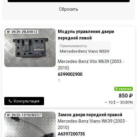
Сбросить
Модуль управления двери
№ 29/29-29LRVK12
передней левой
Применяемость:
Mercedes-Benz Viano W639
Mercedes-Benz Vito W639 (2003 -
2010)
6399002900
1
В наличии
850 ₽
Консультация
~ 10 $
~ 30 BYN
Замок двери передней правой
№ 29/22-12192/MZ37
Mercedes-Benz Viano W639 (2003 -
2010)
A6397200735