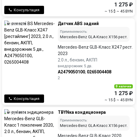
1 275 ₽
Консультация
~ 15 $
~ 45 BYN
Датчик ABS задний
№ 01919278
Применяемость:
Mercedes-Benz GLA-Класс X156 рест.
Mercedes-Benz GLB-Класс X247 рест.
2023
2.0 л., бензин, АКПП
внедорожник 5 дв.
A2479050100
,
0265004408
2
В наличии
1 275 ₽
Консультация
~ 15 $
~ 45 BYN
ТBYNка кондиционера
№ 01918974
Применяемость:
Mercedes-Benz GLA-Класс X156 рест.
Mercedes-Benz GLB-Класс 2020