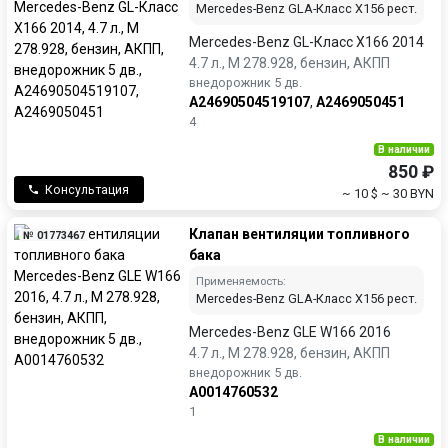
Mercedes-Benz GLA-Класс X156 рест.
Mercedes-Benz GL-Класс X166 2014
4.7 л., M 278.928, бензин, АКПП
внедорожник 5 дв.
A24690504519107
,
A2469050451
4
В наличии
850 ₽
Консультация
~ 10 $
~ 30 BYN
Клапан вентиляции топливного
№ 01773467
бака
Применяемость:
Mercedes-Benz GLA-Класс X156 рест.
Mercedes-Benz GLE W166 2016
4.7 л., M 278.928, бензин, АКПП
внедорожник 5 дв.
A0014760532
1
В наличии