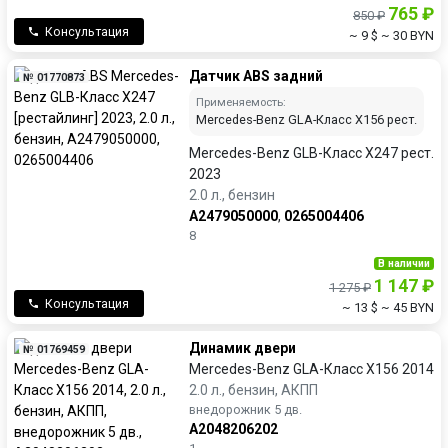
765 ₽
850 ₽
Консультация
~ 9 $
~ 30 BYN
Датчик ABS задний
№ 01770873
Применяемость:
Mercedes-Benz GLA-Класс X156 рест.
Mercedes-Benz GLB-Класс X247 рест.
2023
2.0 л., бензин
A2479050000
,
0265004406
8
В наличии
1 147 ₽
1 275 ₽
Консультация
~ 13 $
~ 45 BYN
Динамик двери
№ 01769459
Mercedes-Benz GLA-Класс X156 2014
2.0 л., бензин, АКПП
внедорожник 5 дв.
A2048206202