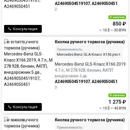
A24690504519107
,
A2469050451
2
В наличии
850 ₽
Консультация
~ 10 $
~ 30 BYN
Кнопка ручного тормоза (ручника)
№ 01724770
Применяемость:
Mercedes-Benz GLA-Класс X156 рест.
Mercedes-Benz GLS-Класс X166 2019
4.7 л., M 278.928, бензин, АКПП
внедорожник 5 дв.
A24690504519107
,
A2469050451
3
В наличии
1 275 ₽
Консультация
~ 15 $
~ 45 BYN
Кнопка ручного тормоза (ручника)
№ 00455098
Применяемость: