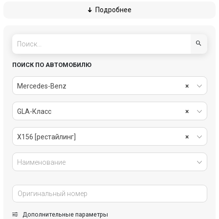
Подробнее
рулевое управление
салон
система охлаждения
системы комфорта
стеклоочистители
топливная система
ПОИСК ПО АВТОМОБИЛЮ
тормозная система
трансмиссия
Mercedes-Benz
×
электрика
GLA-Класс
×
X156 [рестайлинг]
×
Наименование
Дополнительные параметры