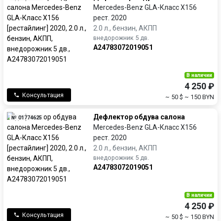
Mercedes-Benz GLA-Класс X156
рест. 2020
2.0 л., бензин, АКПП
внедорожник 5 дв.
A24783072019051
В наличии
4 250 ₽
Консультация
~ 50 $
~ 150 BYN
Дефлектор обдува салона
№ 01774625
Mercedes-Benz GLA-Класс X156
рест. 2020
2.0 л., бензин, АКПП
внедорожник 5 дв.
A24783072019051
В наличии
4 250 ₽
Консультация
~ 50 $
~ 150 BYN