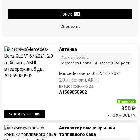
Поиск
93
Сбросить
Антенна
№ 01919940
Применяемость:
Mercedes-Benz GLA-Класс X156 рест.
Mercedes-Benz GLE V167 2021
2.0 л., бензин, АКПП
внедорожник 5 дв.
A1569050902
В наличии
850 ₽
Консультация
~ 10 $
~ 30 BYN
Активатор замка крышки
№ 32649526
топливного бака