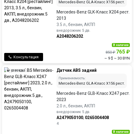
Mercedes-Benz GLA-Класс X156 рест.
Mercedes-Benz GLK-Класс X204 рест.
2013
3.5 л., бензин, АКПП
внедорожник 5 дв.
A2048206202
В наличии
765 ₽
850 ₽
Консультация
~ 9 $
~ 30 BYN
Датчик ABS задний
№ 01919261
Применяемость:
Mercedes-Benz GLA-Класс X156 рест.
Mercedes-Benz GLB-Класс X247 рест.
2023
2.0 л., бензин, АКПП
внедорожник 5 дв.
A2479050100
,
0265004408
4
В наличии