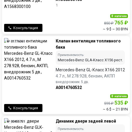
1
В наличии
765 ₽
850 ₽
Консультация
~ 9 $
~ 30 BYN
Клапан вентиляции топливного
№ 01776061
бака
Применяемость:
Mercedes-Benz GLA-Класс X156 рест.
Mercedes-Benz GL-Класс X166 2012
4.7 л., M 278.928, бензин, АКПП
внедорожник 5 дв.
A0014760532
В наличии
535 ₽
595 ₽
Консультация
~ 6 $
~ 21 BYN
Динамик двери задней левой
№ 00455751
Применяемость: