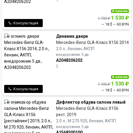
1
В наличии
1 530 ₽
1 700 ₽
Консультация
~ 18 $
~ 60 BYN
Динамик двери
№ 01769470
Mercedes-Benz GLA-Класс X156 2014
2.0 л., бензин, АКПП
внедорожник 5 дв.
A2048206202
2
В наличии
1 530 ₽
1 700 ₽
Консультация
~ 18 $
~ 60 BYN
Дефлектор обдува салона левый
№ 01689226
Mercedes-Benz GLA-Класс X156
рест. 2019
2.0 л., M 270.920, бензин, АКПП
внедорожник 5 дв.
A1568300100