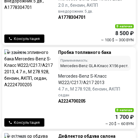
2.0 л., бензин, АКПП
внедорожник 5 дв.
A1778304701
В наличии
8 500 ₽
Консультация
~ 100 $
~ 300 BYN
Пробка топливного бака
№ 32649596
Применяемость:
Mercedes-Benz GLA-Класс X156 рест.
Mercedes-Benz S-Класс
W222/C217/A217 2013
4.7 л., M 278.928, бензин, АКПП
седан
A2224700205
В наличии
1 700 ₽
Консультация
~ 20 $
~ 60 BYN
Дефлектор обдува салона
№ 01774635