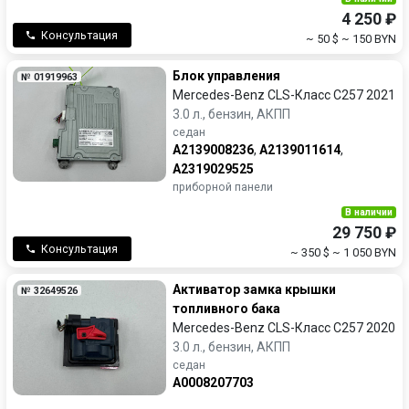
4 250 ₽
Консультация
~ 50 $
~ 150 BYN
Блок управления
№ 01919963
Mercedes-Benz CLS-Класс C257 2021
3.0 л., бензин, АКПП
седан
A2139008236
,
A2139011614
,
A2319029525
приборной панели
В наличии
29 750 ₽
Консультация
~ 350 $
~ 1 050 BYN
Активатор замка крышки
№ 32649526
топливного бака
Mercedes-Benz CLS-Класс C257 2020
3.0 л., бензин, АКПП
седан
A0008207703