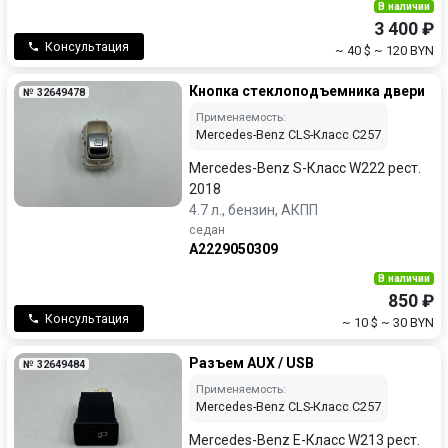
В наличии
3 400 ₽
Консультация
~ 40 $
~ 120 BYN
Кнопка стеклоподъемника двери
№ 32649478
Применяемость:
Mercedes-Benz CLS-Класс C257
Mercedes-Benz S-Класс W222 рест.
2018
4.7 л., бензин, АКПП
седан
A2229050309
В наличии
850 ₽
Консультация
~ 10 $
~ 30 BYN
Разъем AUX / USB
№ 32649484
Применяемость:
Mercedes-Benz CLS-Класс C257
Mercedes-Benz E-Класс W213 рест.