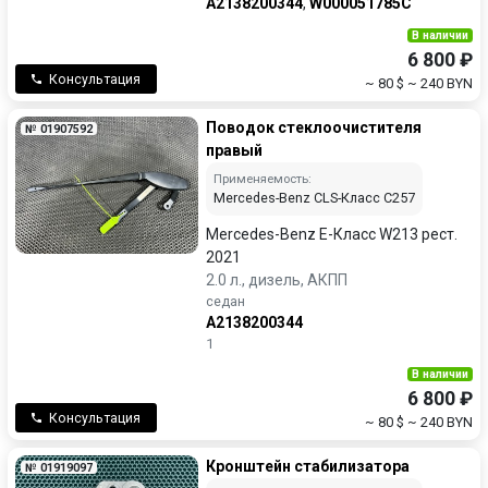
A2138200344
,
W000051785C
В наличии
6 800 ₽
Консультация
~ 80 $
~ 240 BYN
Поводок стеклоочистителя
№ 01907592
правый
Применяемость:
Mercedes-Benz CLS-Класс C257
Mercedes-Benz E-Класс W213 рест.
2021
2.0 л., дизель, АКПП
седан
A2138200344
1
В наличии
6 800 ₽
Консультация
~ 80 $
~ 240 BYN
Кронштейн стабилизатора
№ 01919097