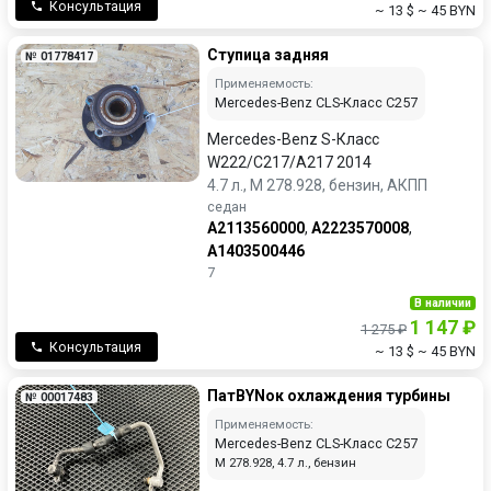
Консультация
~ 13 $
~ 45 BYN
Ступица задняя
№ 01778417
Применяемость:
Mercedes-Benz CLS-Класс C257
Mercedes-Benz S-Класс
W222/C217/A217 2014
4.7 л., M 278.928, бензин, АКПП
седан
A2113560000
,
A2223570008
,
A1403500446
7
В наличии
1 147 ₽
1 275 ₽
Консультация
~ 13 $
~ 45 BYN
ПатBYNок охлаждения турбины
№ 00017483
Применяемость:
Mercedes-Benz CLS-Класс C257
M 278.928, 4.7 л., бензин