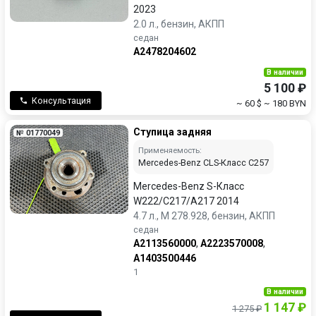
2023
2.0 л., бензин, АКПП
седан
A2478204602
В наличии
5 100 ₽
Консультация
~ 60 $
~ 180 BYN
Ступица задняя
№ 01770049
Применяемость:
Mercedes-Benz CLS-Класс C257
Mercedes-Benz S-Класс
W222/C217/A217 2014
4.7 л., M 278.928, бензин, АКПП
седан
A2113560000
,
A2223570008
,
A1403500446
1
В наличии
1 147 ₽
1 275 ₽