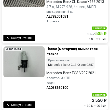
Mercedes-Benz GL-Класс X166 2013
4.7 л., M 278.928, бензин, АКПП
внедорожник 5 дв.
A2782001051
1 правая.
В наличии
535 ₽
595 ₽
Консультация
~ 6 $
~ 21 BYN
Насос (моторчик) омывателя
№ 02126624
стекла
Применяемость:
Mercedes-Benz CLS-Класс C257
Mercedes-Benz EQS V297 2021
электро, АКПП
седан
A2058660100
В наличии
2 550 ₽
Консультация
~ 30 $
~ 90 BYN