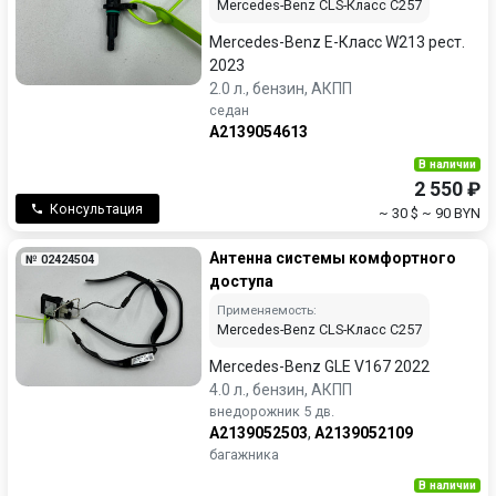
Mercedes-Benz CLS-Класс C257
Mercedes-Benz E-Класс W213 рест.
2023
2.0 л., бензин, АКПП
седан
A2139054613
В наличии
2 550 ₽
Консультация
~ 30 $
~ 90 BYN
Антенна системы комфортного
№ 02424504
доступа
Применяемость:
Mercedes-Benz CLS-Класс C257
Mercedes-Benz GLE V167 2022
4.0 л., бензин, АКПП
внедорожник 5 дв.
A2139052503
,
A2139052109
багажника
В наличии