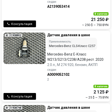
седан
A2139053414
В наличии
21 250 ₽
Консультация
~ 250 $
~ 750 BYN
Датчик давления в шине
№ 31908802
Применяемость:
Mercedes-Benz CLS-Класс C257
Mercedes-Benz E-Класс
W213/S213/C238/A238 рест. 2020
2.0 л., M 274.920, бензин, АКПП
седан
A0009052102
2
В наличии
2 125 ₽
Консультация
~ 25 $
~ 75 BYN
Датчик давления в шине
№ 31908798