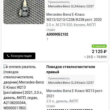
Применяемость:
Mercedes-Benz CLS-Класс C257
Mercedes-Benz E-Класс
W213/S213/C238/A238 рест. 2020
2.0 л., M 274.920, бензин, АКПП
седан
A0009052102
1
В наличии
2 125 ₽
Консультация
~ 25 $
~ 75 BYN
Поводок стеклоочистителя
№ 01919075
правый
Применяемость:
Mercedes-Benz CLS-Класс C257
Mercedes-Benz E-Класс W213 рест.
2021
2.0 л., дизель, АКПП
седан