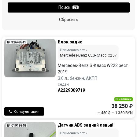
Поиск
79
Сбросить
Блок радио
№ 32649541
Применяемость:
Mercedes-Benz CLS-Класс C257
Mercedes-Benz S-Класс W222 рест.
2019
3.0 л., бензин, АКПП
седан
A2229009719
В наличии
38 250 ₽
Консультация
~ 450 $
~ 1 350 BYN
Датчик ABS задний левый
№ 01919948
Применяемость: