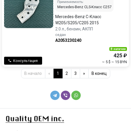
Применяемость:
Mercedes-Benz CLS-Класс C257
Mercedes-Benz C-Класс
W205/S205/C205 2015
2.0 л., бензин, АКПП
седан
A2053230240
В наличии
425 ₽
Консультация
~ 5 $
~ 15 BYN
В начало
«
1
2
3
»
В конец