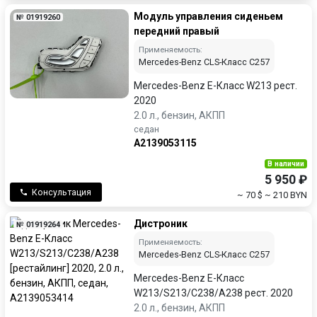
Модуль управления сиденьем
№ 01919260
передний правый
Применяемость:
Mercedes-Benz CLS-Класс C257
Mercedes-Benz E-Класс W213 рест.
2020
2.0 л., бензин, АКПП
седан
A2139053115
В наличии
5 950 ₽
Консультация
~ 70 $
~ 210 BYN
Дистроник
№ 01919264
Применяемость:
Mercedes-Benz CLS-Класс C257
Mercedes-Benz E-Класс
W213/S213/C238/A238 рест. 2020
2.0 л., бензин, АКПП