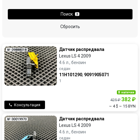
Поиск
3
Сбросить
Датчик распредвала
№ 09888018
Lexus LS 4 2009
4.6 л., бензин
седан
11H101290
,
9091905071
1
В наличии
382 ₽
425 ₽
Консультация
~ 4 $
~ 15 BYN
Датчик распредвала
№ 00019970
Lexus LS 4 2009
4.6 л., бензин
седан