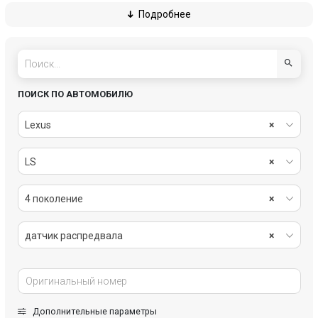
Подробнее
маслозаливная горловина
маслоотделитель (сапун)
маховик
механизм натяжения ремня, цепи
помпа
поршень
ПОИСК ПО АВТОМОБИЛЮ
фазорегулятор
форсунка
Lexus
×
шатун
шестерня (звездочка) коленвала
LS
×
шкив коленвала
шкив помпы
4 поколение
×
датчик распредвала
×
Дополнительные параметры