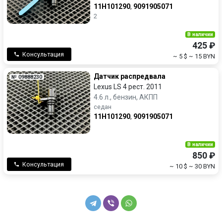
11H101290
,
9091905071
2
В наличии
425 ₽
Консультация
~ 5 $
~ 15 BYN
Датчик распредвала
№ 09888230
Lexus LS 4 рест. 2011
4.6 л., бензин, АКПП
седан
11H101290
,
9091905071
В наличии
850 ₽
Консультация
~ 10 $
~ 30 BYN