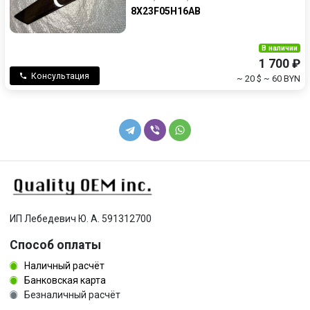
петля двери
петля капота
8X23F05H16AB
петля капота левая
ручка наружная
В наличии
1 700 ₽
Консультация
ручка наружная задняя левая
ручка наружная задняя правая
~ 20 $
~ 60 BYN
скелет ручки двери задней левой
скелет ручки двери задней правой
скелет ручки двери передней левой
скелет ручки двери передней правой
трос капота
усилитель бампера переднего
форсунка омывателя лобового стекла
шумоизоляция капота
ИП Лебедевич Ю. А. 591312700
Способ оплаты
эмблема
Наличный расчёт
Банковская карта
Безналичный расчёт