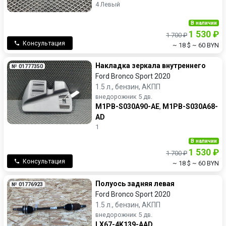
4 Левый
В наличии
1 530 ₽
1 700 ₽
Консультация
~ 18 $
~ 60 BYN
Накладка зеркала внутреннего
№ 01777350
Ford Bronco Sport 2020
1.5 л., бензин, АКПП
внедорожник 5 дв.
M1PB-S030A90-AE
,
M1PB-S030A68-
AD
1
В наличии
1 530 ₽
1 700 ₽
Консультация
~ 18 $
~ 60 BYN
Полуось задняя левая
№ 01776923
Ford Bronco Sport 2020
1.5 л., бензин, АКПП
внедорожник 5 дв.
LX67-4K139-AAD