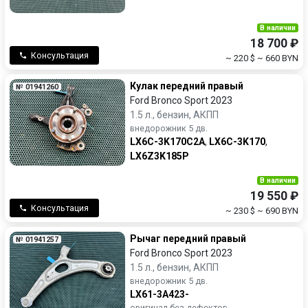
В наличии
18 700 ₽
Консультация
~ 220 $
~ 660 BYN
Кулак передний правый
№ 01941260
Ford Bronco Sport 2023
1.5 л., бензин, АКПП
внедорожник 5 дв.
LX6C-3K170C2A
,
LX6C-3K170
,
LX6Z3K185P
В наличии
19 550 ₽
Консультация
~ 230 $
~ 690 BYN
Рычаг передний правый
№ 01941257
Ford Bronco Sport 2023
1.5 л., бензин, АКПП
внедорожник 5 дв.
LX61-3A423-
оригинал без дефектов