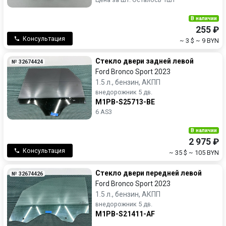
В наличии
255 ₽
Консультация
~ 3 $
~ 9 BYN
Стекло двери задней левой
№ 32674424
Ford Bronco Sport 2023
1.5 л., бензин, АКПП
внедорожник 5 дв.
M1PB-S25713-BE
6 AS3
В наличии
2 975 ₽
Консультация
~ 35 $
~ 105 BYN
Стекло двери передней левой
№ 32674426
Ford Bronco Sport 2023
1.5 л., бензин, АКПП
внедорожник 5 дв.
M1PB-S21411-AF