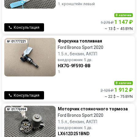
1. кронштейн левый
В наличии
1 147 ₽
1 275 ₽
Консультация
~ 13 $
~ 45 BYN
Форсунка топливная
№ 01777221
Ford Bronco Sport 2020
1.5 л., бензин, АКПП
внедорожник 5 дв.
HX7G-9F593-BB
1
В наличии
1 912 ₽
2 125 ₽
Консультация
~ 22 $
~ 75 BYN
Моторчик стояночного тормоза
№ 01776994
Ford Bronco Sport 2020
1.5 л., бензин, АКПП
внедорожник 5 дв.
LX612D251BND