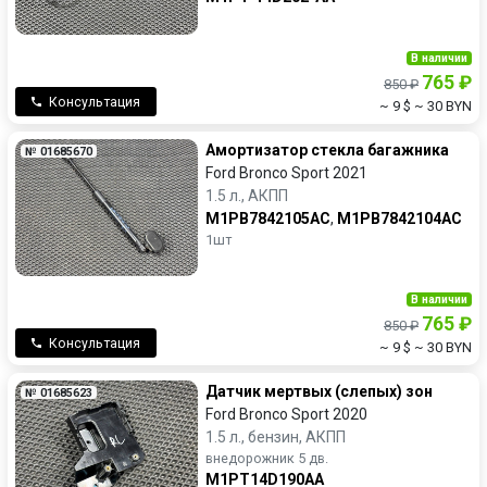
В наличии
765 ₽
850 ₽
Консультация
~ 9 $
~ 30 BYN
Амортизатор стекла багажника
№ 01685670
Ford Bronco Sport 2021
1.5 л., АКПП
M1PB7842105AC
,
M1PB7842104AC
1шт
В наличии
765 ₽
850 ₽
Консультация
~ 9 $
~ 30 BYN
Датчик мертвых (слепых) зон
№ 01685623
Ford Bronco Sport 2020
1.5 л., бензин, АКПП
внедорожник 5 дв.
M1PT14D190AA