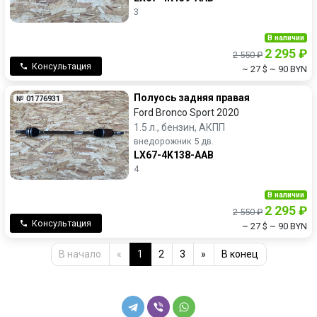
3
В наличии
2 295 ₽
2 550 ₽
Консультация
~ 27 $
~ 90 BYN
Полуось задняя правая
№ 01776931
Ford Bronco Sport 2020
1.5 л., бензин, АКПП
внедорожник 5 дв.
LX67-4K138-AAB
4
В наличии
2 295 ₽
2 550 ₽
Консультация
~ 27 $
~ 90 BYN
В начало
«
1
2
3
»
В конец