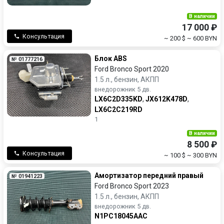
В наличии
17 000 ₽
Консультация
~ 200 $
~ 600 BYN
Блок ABS
№ 01777216
Ford Bronco Sport 2020
1.5 л., бензин, АКПП
внедорожник 5 дв.
LX6C2D335KD
,
JX612K478D
,
LX6C2C219RD
1
В наличии
8 500 ₽
Консультация
~ 100 $
~ 300 BYN
Амортизатор передний правый
№ 01941223
Ford Bronco Sport 2023
1.5 л., бензин, АКПП
внедорожник 5 дв.
N1PC18045AAC