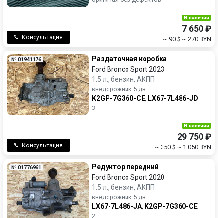
В наличии
7 650 ₽
Консультация
~ 90 $
~ 270 BYN
Раздаточная коробка
№ 01941176
Ford Bronco Sport 2023
1.5 л., бензин, АКПП
внедорожник 5 дв.
K2GP-7G360-CE
,
LX67-7L486-JD
3
В наличии
29 750 ₽
Консультация
~ 350 $
~ 1 050 BYN
Редуктор передний
№ 01776961
Ford Bronco Sport 2020
1.5 л., бензин, АКПП
внедорожник 5 дв.
LX67-7L486-JA
,
K2GP-7G360-CE
2