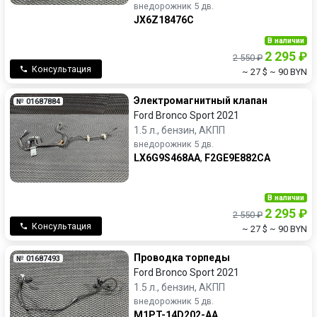
внедорожник 5 дв.
JX6Z18476C
В наличии
2 295 ₽
2 550 ₽
Консультация
~ 27 $
~ 90 BYN
Электромагнитный клапан
№ 01687884
Ford Bronco Sport 2021
1.5 л., бензин, АКПП
внедорожник 5 дв.
LX6G9S468AA
,
F2GE9E882CA
В наличии
2 295 ₽
2 550 ₽
Консультация
~ 27 $
~ 90 BYN
Проводка торпеды
№ 01687493
Ford Bronco Sport 2021
1.5 л., бензин, АКПП
внедорожник 5 дв.
M1PT-14D202-AA