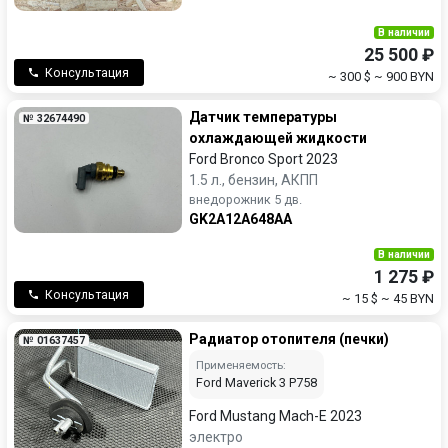
В наличии
25 500 ₽
Консультация
~ 300 $
~ 900 BYN
Датчик температуры
№ 32674490
охлаждающей жидкости
Ford Bronco Sport 2023
1.5 л., бензин, АКПП
внедорожник 5 дв.
GK2A12A648AA
В наличии
1 275 ₽
Консультация
~ 15 $
~ 45 BYN
Радиатор отопителя (печки)
№ 01637457
Применяемость:
Ford Maverick 3 P758
Ford Mustang Mach-E 2023
электро