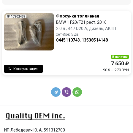
Форсунка топливная
№ 17802435
BMW 1 F20/F21 рест. 2016
2.0 л., B47 D20 A, дизель, АКПП
хетчбэк 5 дв.
0445110743
,
13538514148
В наличии
7 650 ₽
Консультация
~ 90 $
~ 270 BYN
ИП Лебедевич Ю. А. 591312700