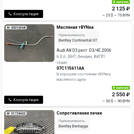
В наличии
2 125 ₽
Консультация
~ 25 $
~ 75 BYN
Масляная тBYNка
№ 00016568
Применяемость:
Bentley Continental GT
Audi A8 D3 рест. D3/4E 2006
6.0 л., BHT, бензин, АКПП
седан
07C115611AA
В хорошем состоянии тBYNка
масляного щупа
В наличии
2 550 ₽
Консультация
~ 30 $
~ 90 BYN
Сопротивление печки
№ 01724602
Применяемость:
Bentley Bentayga