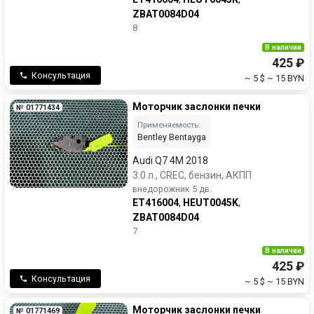
ZBAT0084D04
8
В наличии
425 ₽
Консультация
~ 5 $
~ 15 BYN
Моторчик заслонки печки
№ 01771434
Применяемость:
Bentley Bentayga
Audi Q7 4M 2018
3.0 л., CREC, бензин, АКПП
внедорожник 5 дв.
ET416004
,
HEUT0045K
,
ZBAT0084D04
7
В наличии
425 ₽
Консультация
~ 5 $
~ 15 BYN
Моторчик заслонки печки
№ 01771469