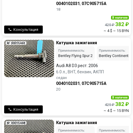
0040102031
,
07C905715A
18
В наличии
382 ₽
425 ₽
Консультация
~ 4 $
~ 15 BYN
Катушка зажигания
№ 00015443
Применяемость:
Применяемость:
Bentley Flying Spur 2
Bentley Continental 
Audi A8 D3 рест. 2006
6.0 л., BHT, бензин, АКПП
седан
0040102031
,
07C905715A
20
В наличии
382 ₽
425 ₽
Консультация
~ 4 $
~ 15 BYN
Катушка зажигания
№ 00015448
Применяемость:
Применяемость: