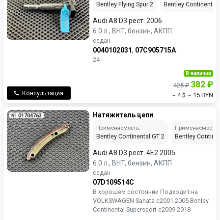
Bentley Flying Spur 2
Bentley Continental 
Audi A8 D3 рест. 2006
6.0 л., BHT, бензин, АКПП
седан
0040102031
,
07C905715A
24
В наличии
382 ₽
425 ₽
Консультация
~ 4 $
~ 15 BYN
Натяжитель цепи
№ 01704763
Применяемость:
Применяемость:
Bentley Continental GT 2
Bentley Contine
Audi A8 D3 рест. 4E2 2005
6.0 л., BHT, бензин, АКПП
седан
07D109514C
В хорошем состоянии Подходит на
VOLKSWAGEN Sanata c2001-2005 Benley
Continental Supersport c2009-2018