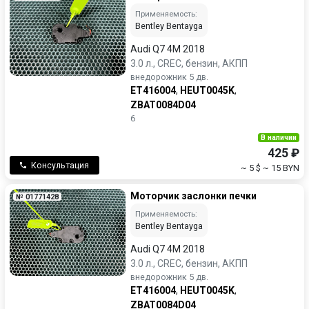
Применяемость:
Bentley Bentayga
Audi Q7 4M 2018
3.0 л., CREC, бензин, АКПП
внедорожник 5 дв.
ET416004
,
HEUT0045K
,
ZBAT0084D04
6
В наличии
425 ₽
Консультация
~ 5 $
~ 15 BYN
Моторчик заслонки печки
№ 01771428
Применяемость:
Bentley Bentayga
Audi Q7 4M 2018
3.0 л., CREC, бензин, АКПП
внедорожник 5 дв.
ET416004
,
HEUT0045K
,
ZBAT0084D04