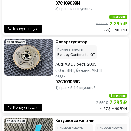
07C109088N
3) правый выпускной
В наличии
2 295 ₽
2 550 ₽
Консультация
~ 27 $
~ 90 BYN
Фазорегулятор
№ 01704752
Применяемость:
Bentley Continental GT
Audi A8 D3 рест. 2005
6.0 л., BHT, бензин, АКПП
седан
07C109088G
1) правый 1-6 впускной
В наличии
2 295 ₽
2 550 ₽
Консультация
~ 27 $
~ 90 BYN
Катушка зажигания
№ 00015446
Применяемость:
Применяемость: