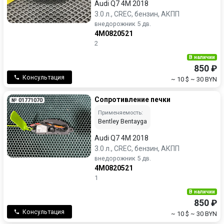
Audi Q7 4M 2018
3.0 л., CREC, бензин, АКПП
внедорожник 5 дв.
4M0820521
2
В наличии
850 ₽
Консультация
~ 10 $
~ 30 BYN
Сопротивление печки
№ 01771070
Применяемость:
Bentley Bentayga
Audi Q7 4M 2018
3.0 л., CREC, бензин, АКПП
внедорожник 5 дв.
4M0820521
1
В наличии
850 ₽
Консультация
~ 10 $
~ 30 BYN