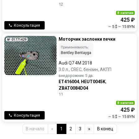
12
В наличии
425 ₽
Консультация
~ 5 $
~ 15 BYN
Моторчик заслонки печки
№ 01771429
Применяемость:
Bentley Bentayga
Audi Q7 4M 2018
3.0 л., CREC, бензин, АКПП
внедорожник 5 дв.
ET416004
,
HEUT0045K
,
ZBAT0084D04
11
В наличии
425 ₽
Консультация
~ 5 $
~ 15 BYN
В начало
«
1
2
3
»
В конец