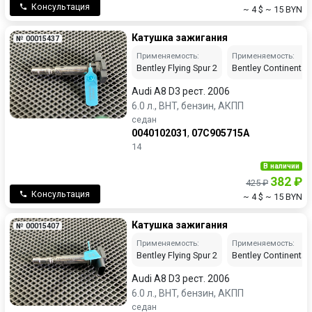
Консультация
~ 4 $
~ 15 BYN
Катушка зажигания
№ 00015437
Применяемость:
Применяемость:
Bentley Flying Spur 2
Bentley Continental 
Audi A8 D3 рест. 2006
6.0 л., BHT, бензин, АКПП
седан
0040102031
,
07C905715A
14
В наличии
382 ₽
425 ₽
Консультация
~ 4 $
~ 15 BYN
Катушка зажигания
№ 00015407
Применяемость:
Применяемость:
Bentley Flying Spur 2
Bentley Continental 
Audi A8 D3 рест. 2006
6.0 л., BHT, бензин, АКПП
седан