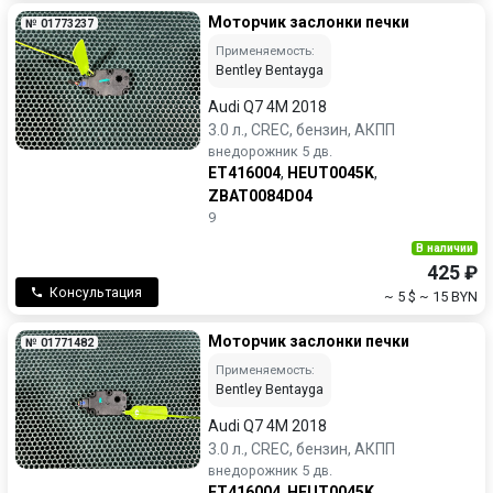
Моторчик заслонки печки
№ 01773237
Применяемость:
Bentley Bentayga
Audi Q7 4M 2018
3.0 л., CREC, бензин, АКПП
внедорожник 5 дв.
ET416004
,
HEUT0045K
,
ZBAT0084D04
9
В наличии
425 ₽
Консультация
~ 5 $
~ 15 BYN
Моторчик заслонки печки
№ 01771482
Применяемость:
Bentley Bentayga
Audi Q7 4M 2018
3.0 л., CREC, бензин, АКПП
внедорожник 5 дв.
ET416004
,
HEUT0045K
,