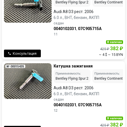
Bentley Flying Spur 2
Bentley Continental 
Audi A8 D3 рест. 2006
6.0 л., BHT, бензин, АКПП
седан
0040102031
,
07C905715A
11
В наличии
382 ₽
425 ₽
Консультация
~ 4 $
~ 15 BYN
Катушка зажигания
№ 00015435
Применяемость:
Применяемость:
Bentley Flying Spur 2
Bentley Continental 
Audi A8 D3 рест. 2006
6.0 л., BHT, бензин, АКПП
седан
0040102031
,
07C905715A
12
В наличии
382 ₽
425 ₽