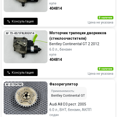
купе
404814
В наличии
Консультация
Цена не указана
Моторчик трапеции дворников
№ 73-43/1F9LRIGV14
(стеклоочистителя)
Bentley Continental GT 2 2012
6.0 л., бензин
купе
404814
В наличии
Консультация
Цена не указана
Фазорегулятор
№ 01704780
Применяемость:
Bentley Continental GT
Audi A8 D3 рест. 2005
6.0 л., BHT, бензин, АКПП
седан