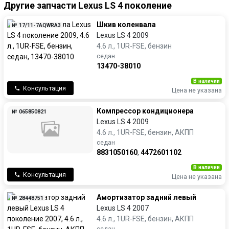
Другие запчасти Lexus LS 4 поколение
Шкив коленвала
№ 17/11-7AQWRA3
Lexus LS 4 2009
4.6 л., 1UR-FSE, бензин
седан
13470-38010
В наличии
Консультация
Цена не указана
Компрессор кондиционера
№ 065850821
Lexus LS 4 2009
4.6 л., 1UR-FSE, бензин, АКПП
седан
8831050160
,
4472601102
В наличии
Консультация
Цена не указана
Амортизатор задний левый
№ 28448751
Lexus LS 4 2007
4.6 л., 1UR-FSE, бензин, АКПП
седан