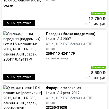
В наличии
12 750 ₽
Консультация
~ 150 $
~ 450 руб.
Передняя балка (подрамник)
№ 71-99A25
Lexus LS 4 2007
4.6 л., 1UR-FSE, бензин, АКПП
седан
2504110
,
4241179
задний привод
В наличии
8 500 ₽
Консультация
~ 100 $
~ 300 руб.
Форсунка топливная
№ 17/6-2695
Lexus LS 4 рест. 2012
4.6 л., 1UR-FSE, бензин, АКПП
седан
23250-31030