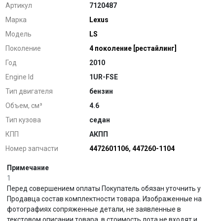
Артикул
7120487
Марка
Lexus
Модель
LS
Поколение
4 поколение [рестайлинг]
Год
2010
Engine Id
1UR-FSE
Тип двигателя
бензин
Объем, см³
4.6
Тип кузова
седан
КПП
АКПП
Номер запчасти
4472601106
,
447260-1104
Примечание
1
Перед совершением оплаты Покупатель обязан уточнить у
Продавца состав комплектности товара. Изображенные на
фотографиях сопряженные детали, не заявленные в
текстовом описании товара, в стоимость лота не входят и