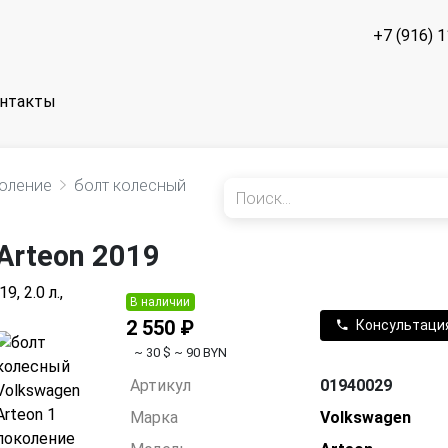
+7 (916) 
нтакты
коление
болт колесный
Arteon 2019
В наличии
2 550 ₽
Консультаци
~ 30 $
~ 90 BYN
Артикул
01940029
Марка
Volkswagen