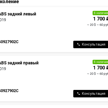
околение
В наличи
ABS задний левый
1 700 
2019
~ 20 $
~ 60 ру
G0927902C
Консультация
В наличи
ABS задний правый
1 700 
2019
~ 20 $
~ 60 ру
G0927902C
Консультация