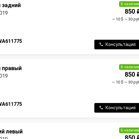
В наличи
 задний
850 
2019
~ 10 $
~ 30 ру
WA611775
Консультация
В наличи
 правый
850 
2019
~ 10 $
~ 30 ру
WA611775
Консультация
В наличи
ий левый
850 