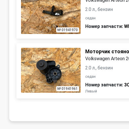
Volkswagen Arteon 
2.0 л., бензин
седан
Номер запчасти:
W
№ 01941970
Моторчик стояно
Volkswagen Arteon 
2.0 л., бензин
седан
Номер запчасти:
3
№ 01941961
Левый