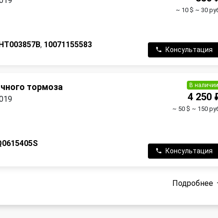
2019
~ 10 $
~ 30 ру
HT003857B
,
10071155583
Консультация
В наличи
чного тормоза
4 250 
2019
~ 50 $
~ 150 руб
Q0615405S
Консультация
Подробнее