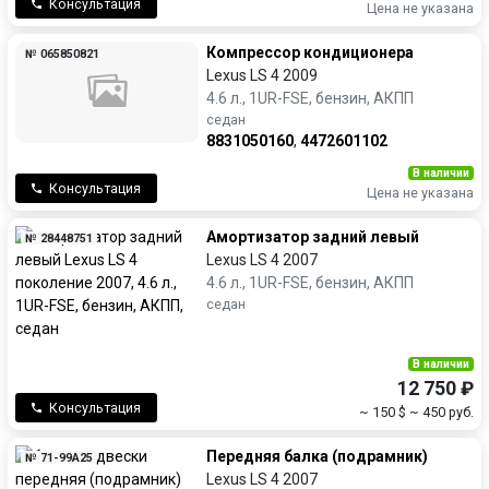
Консультация
Цена не указана
Компрессор кондиционера
№ 065850821
Lexus LS 4 2009
4.6 л., 1UR-FSE, бензин, АКПП
седан
8831050160
,
4472601102
В наличии
Консультация
Цена не указана
Амортизатор задний левый
№ 28448751
Lexus LS 4 2007
4.6 л., 1UR-FSE, бензин, АКПП
седан
В наличии
12 750 ₽
Консультация
~ 150 $
~ 450 руб.
Передняя балка (подрамник)
№ 71-99A25
Lexus LS 4 2007