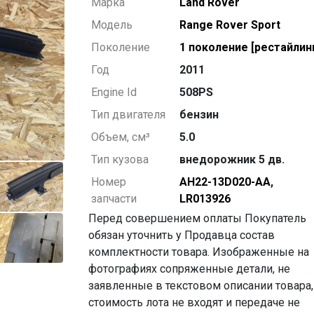
Марка
Land Rover
Модель
Range Rover Sport
Поколение
1 поколение [рестайлин
Год
2011
Engine Id
508PS
Тип двигателя
бензин
Объем, см³
5.0
Тип кузова
внедорожник 5 дв.
Номер
AH22-13D020-AA
,
запчасти
LR013926
Перед совершением оплаты Покупатель
обязан уточнить у Продавца состав
комплектности товара. Изображенные на
фотографиях сопряженные детали, не
заявленные в текстовом описании товара,
стоимость лота не входят и передаче не