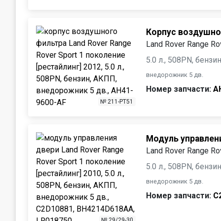
Корпус воздушно
Land Rover Range Rov
5.0 л., 508PN, бенз
внедорожник 5 дв.
Номер запчасти:
A
№ 211-PT51
Модуль управлен
Land Rover Range Rov
5.0 л., 508PN, бенз
внедорожник 5 дв.
Номер запчасти:
C
№ 29/29-30