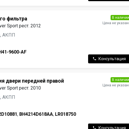
В наличи
гo фильтра
Цена не указан
er Sport рест. 2012
ин, АКПП
H41-9600-AF
Консультация
В наличи
ия двери передней правой
Цена не указан
er Sport рест. 2010
ин, АКПП
2D10881
,
BH4214D618AA
,
LR018750
Консультация