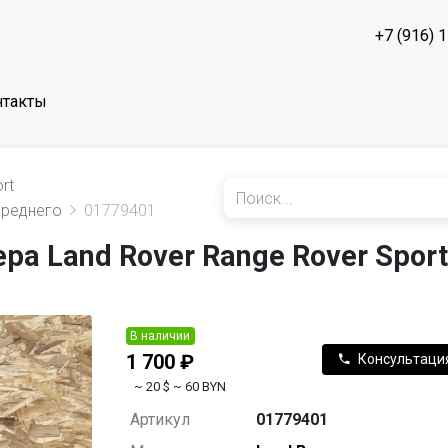
+7 (916) 
нтакты
rt
ереднего
01779401
а Land Rover Range Rover Sport
В наличии
1 700 ₽
Консультаци
~ 20 $
~ 60 BYN
Артикул
01779401