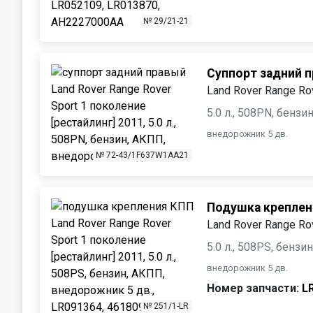
№ 29/21-21
Суппорт задний 
Land Rover Range Rov
5.0 л., 508PN, бенз
внедорожник 5 дв.
№ 72-43/1F637W1AA21
Подушка креплен
Land Rover Range Rov
5.0 л., 508PS, бензи
внедорожник 5 дв.
Номер запчасти:
L
№ 251/1-LR