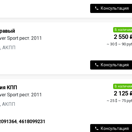
Консультация
В наличи
правый
2 550 
er Sport рест. 2011
~ 30 $
~ 90 ру
ин, АКПП
Консультация
В наличи
ия КПП
2 125 
er Sport рест. 2011
~ 25 $
~ 75 ру
н, АКПП
R091364
,
4618099231
Консультация