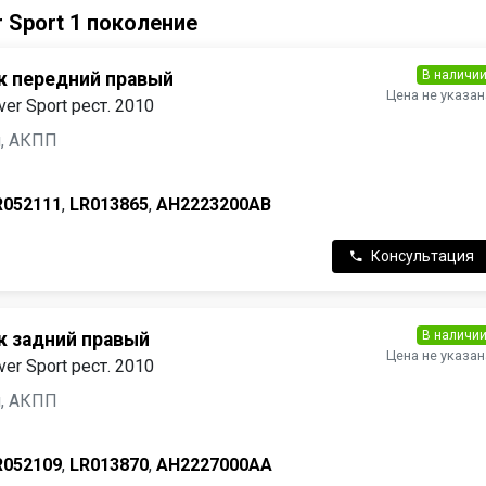
 Sport 1 поколение
В наличи
 передний правый
Цена не указан
er Sport рест. 2010
ин, АКПП
R052111
,
LR013865
,
AH2223200AB
Консультация
В наличи
 задний правый
Цена не указан
er Sport рест. 2010
ин, АКПП
R052109
,
LR013870
,
AH2227000AA