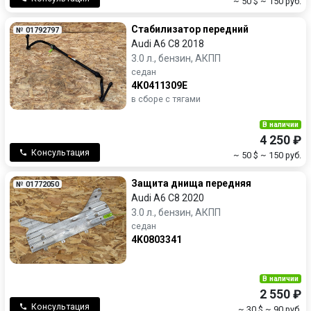
~ 50 $
~ 150 руб.
Стабилизатор передний
№ 01792797
Audi A6 C8 2018
3.0 л., бензин, АКПП
седан
4K0411309E
в сборе с тягами
В наличии
4 250 ₽
Консультация
~ 50 $
~ 150 руб.
Защита днища передняя
№ 01772050
Audi A6 C8 2020
3.0 л., бензин, АКПП
седан
4K0803341
В наличии
2 550 ₽
Консультация
~ 30 $
~ 90 руб.