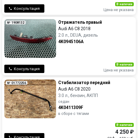
В наличии
Консультация
Цена не указана
Отражатель правый
№ 1908132
Audi A6 C8 2018
2.0 л., DEUA, дизель
4K0945106A
В наличии
Консультация
Цена не указана
Стабилизатор передний
№ 01772256
Audi A6 C8 2020
3.0 л., бензин, АКПП
седан
4K0411309F
в сборе с тягами
В наличии
4 250 ₽
Консультация