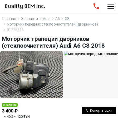
Главная
Запчасти
Audi
A6
C8
моторчик передних стеклоочистителей (дворников)
01775316
Моторчик трапеции дворников
(стеклоочистителя) Audi A6 C8 2018
В наличии
3 400 ₽
Консультация
~ 40 $
~ 120 BYN