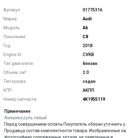
Артикул
01775316
Марка
Audi
Модель
A6
Поколение
C8
Год
2018
Engine Id
CVKB
Тип двигателя
бензин
Объем, см³
2.0
Тип кузова
седан
КПП
АКПП
Номер запчасти
4K1955119
Примечание
Америка руль левый
Перед совершением оплаты Покупатель обязан уточнить у
Продавца состав комплектности товара. Изображенные на
фотографиях сопряженные детали, не заявленные в