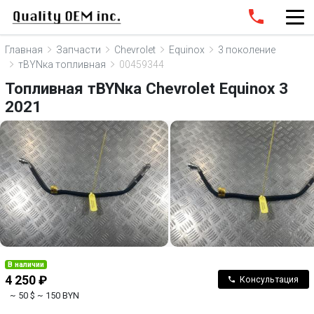
Главная
Запчасти
Chevrolet
Equinox
3 поколение
тBYNка топливная
00459344
Топливная тBYNка Chevrolet Equinox 3
2021
В наличии
4 250 ₽
Консультация
~ 50 $
~ 150 BYN