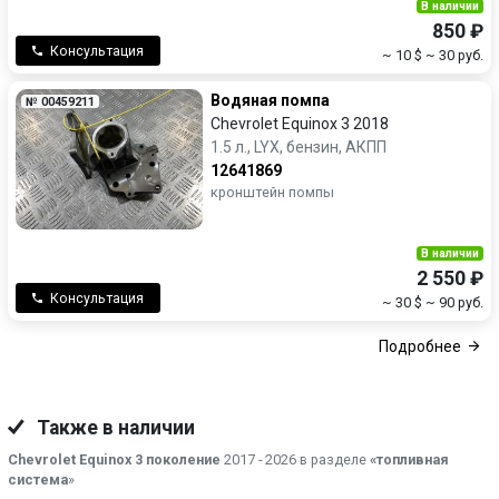
В наличии
850 ₽
Консультация
~ 10 $
~ 30 руб.
Водяная помпа
№ 00459211
Chevrolet Equinox 3 2018
1.5 л., LYX, бензин, АКПП
12641869
кронштейн помпы
В наличии
2 550 ₽
Консультация
~ 30 $
~ 90 руб.
Подробнее
Также в наличии
Chevrolet Equinox 3 поколение
2017 - 2026 в разделе
«топливная
система
»