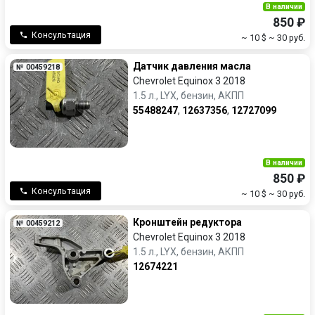
В наличии
850 ₽
Консультация
~ 10 $
~ 30 руб.
Датчик давления масла
№ 00459218
Chevrolet Equinox 3 2018
1.5 л., LYX, бензин, АКПП
55488247
,
12637356
,
12727099
В наличии
850 ₽
Консультация
~ 10 $
~ 30 руб.
Кронштейн редуктора
№ 00459212
Chevrolet Equinox 3 2018
1.5 л., LYX, бензин, АКПП
12674221