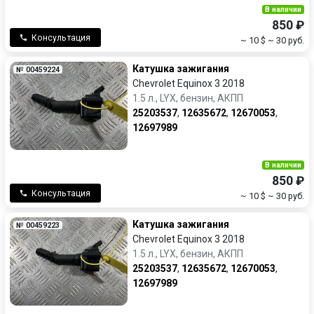
В наличии
850 ₽
Консультация
~ 10 $
~ 30 руб.
Катушка зажигания
№ 00459224
Chevrolet Equinox 3 2018
1.5 л., LYX, бензин, АКПП
25203537
,
12635672
,
12670053
,
12697989
В наличии
850 ₽
Консультация
~ 10 $
~ 30 руб.
Катушка зажигания
№ 00459223
Chevrolet Equinox 3 2018
1.5 л., LYX, бензин, АКПП
25203537
,
12635672
,
12670053
,
12697989