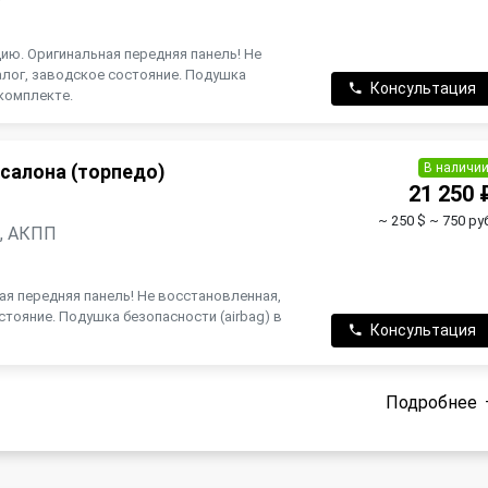
ию. Оригинальная передняя панель! Не
алог, заводское состояние. Подушка
Консультация
 комплекте.
В наличи
салона (торпедо)
21 250 
~ 250 $
~ 750 руб
н, АКПП
ая передняя панель! Не восстановленная,
стояние. Подушка безопасности (airbag) в
Консультация
Подробнее