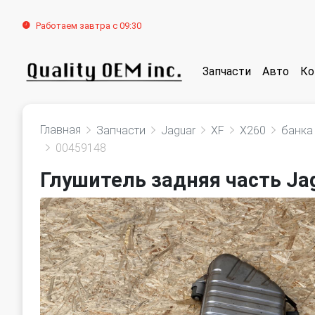
Работаем завтра с 09:30
Запчасти
Авто
Ко
Главная
Запчасти
Jaguar
XF
X260
банка
00459148
Глушитель задняя часть Ja