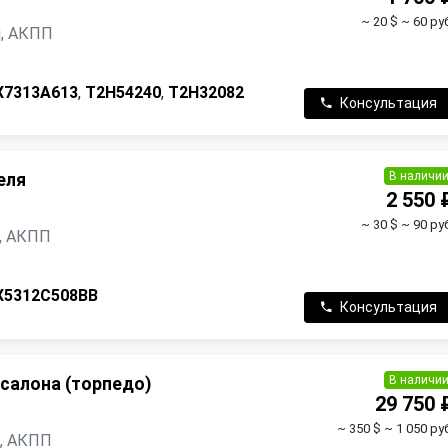
~ 20 $
~ 60 ру
ин, АКПП
X7313A613
,
T2H54240
,
T2H32082
Консультация
В наличи
еля
2 550 
~ 30 $
~ 90 ру
н, АКПП
X5312C508BB
Консультация
В наличи
салона (торпедо)
29 750 
~ 350 $
~ 1 050 ру
н, АКПП