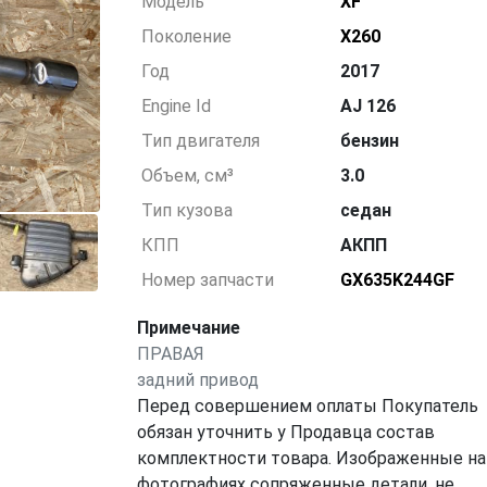
Модель
XF
Поколение
X260
Год
2017
Engine Id
AJ 126
Тип двигателя
бензин
Объем, см³
3.0
Тип кузова
седан
КПП
АКПП
Номер запчасти
GX635K244GF
Примечание
ПРАВАЯ
задний привод
Перед совершением оплаты Покупатель
обязан уточнить у Продавца состав
комплектности товара. Изображенные на
фотографиях сопряженные детали, не