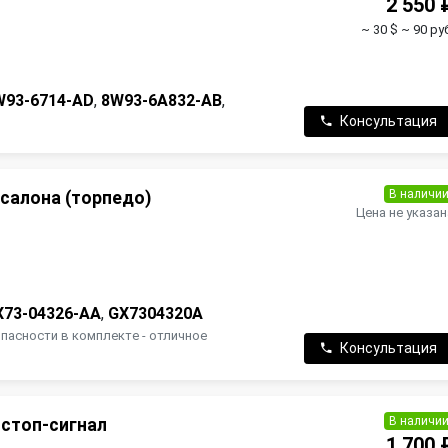
2 550 
~ 30 $
~ 90 ру
н
W93-6714-AD
,
8W93-6A832-AB
,
Консультация
В наличи
салона (торпедо)
Цена не указан
X73-04326-AA
,
GX7304320A
опасности в комплекте - отличное
Консультация
В наличи
стоп-сигнал
1 700 