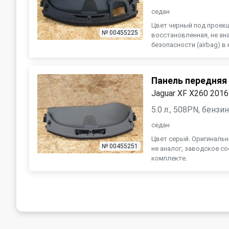
седан
Цвет черный под проекц
№ 00455225
восстановленная, не ан
безопасности (airbag) в
Панель передняя 
Jaguar XF X260 2016
5.0 л., 508PN, бензи
седан
Цвет серый. Оригинальн
№ 00455251
не аналог, заводское со
комплекте.