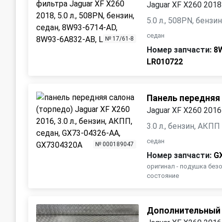
Jaguar XF X260 2018
5.0 л., 508PN, бензи
седан
№ 17/61-8
Номер запчасти:
8
LR010722
Панель передняя 
Jaguar XF X260 2016
3.0 л., бензин, АКПП
седан
№ 000189047
Номер запчасти:
G
оригинал - подушка без
состояние
Дополнительный 