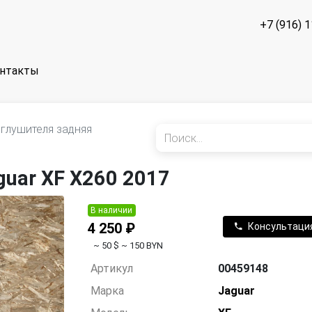
+7 (916) 
нтакты
 глушителя задняя
guar XF X260 2017
В наличии
4 250 ₽
Консультаци
~ 50 $
~ 150 BYN
Артикул
00459148
Марка
Jaguar