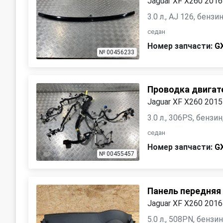
Jaguar XF X260 2016
3.0 л., AJ 126, бенз
седан
Номер запчасти:
G
№ 00456233
Проводка двигат
Jaguar XF X260 2015
3.0 л., 306PS, бензи
седан
Номер запчасти:
G
№ 00455457
Панель передняя 
Jaguar XF X260 2016
5.0 л., 508PN, бензи