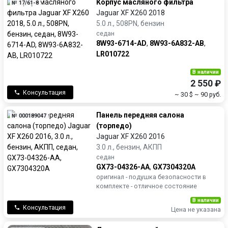
Корпус масляного фильтра
№ 17/61-8
Jaguar XF X260 2018
5.0 л., 508PN, бензин
седан
8W93-6714-AD
,
8W93-6A832-AB
,
LR010722
В наличии
2 550 ₽
Консультация
~ 30 $
~ 90 руб.
Панель передняя салона
№ 000189047
(торпедо)
Jaguar XF X260 2016
3.0 л., бензин, АКПП
седан
GX73-04326-AA
,
GX7304320A
оригинал - подушка безопасности в
комплекте - отличное состояние
В наличии
Консультация
Цена не указана