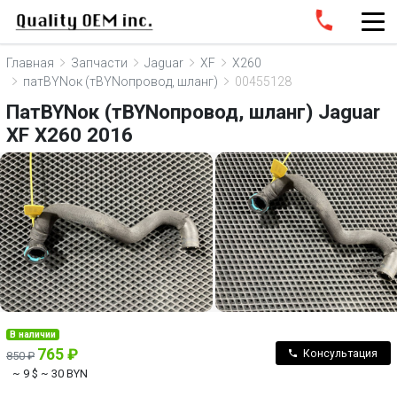
Главная
Запчасти
Jaguar
XF
X260
патBYNок (тBYNопровод, шланг)
00455128
ПатBYNок (тBYNопровод, шланг) Jaguar
XF X260 2016
В наличии
765 ₽
Консультация
850 ₽
~ 9 $
~ 30 BYN