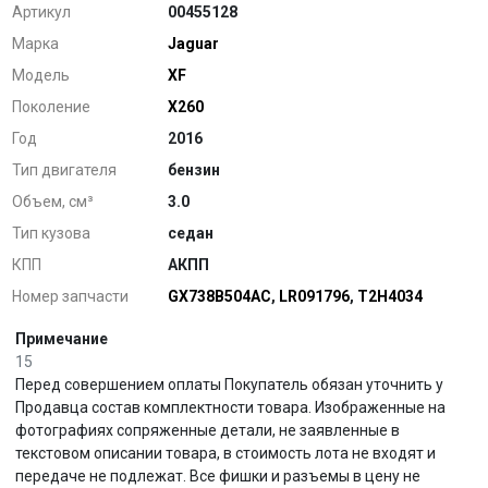
Артикул
00455128
Марка
Jaguar
Модель
XF
Поколение
X260
Год
2016
Тип двигателя
бензин
Объем, см³
3.0
Тип кузова
седан
КПП
АКПП
Номер запчасти
GX738B504AC
,
LR091796
,
T2H4034
Примечание
15
Перед совершением оплаты Покупатель обязан уточнить у
Продавца состав комплектности товара. Изображенные на
фотографиях сопряженные детали, не заявленные в
текстовом описании товара, в стоимость лота не входят и
передаче не подлежат. Все фишки и разъемы в цену не