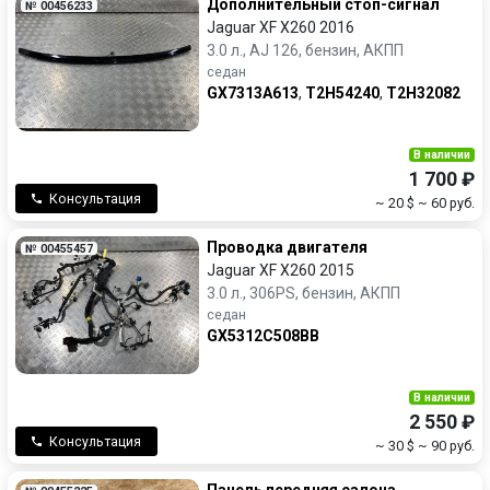
Дополнительный стоп-сигнал
№ 00456233
Jaguar XF X260 2016
3.0 л., AJ 126, бензин, АКПП
седан
GX7313A613
,
T2H54240
,
T2H32082
В наличии
1 700 ₽
Консультация
~ 20 $
~ 60 руб.
Проводка двигателя
№ 00455457
Jaguar XF X260 2015
3.0 л., 306PS, бензин, АКПП
седан
GX5312C508BB
В наличии
2 550 ₽
Консультация
~ 30 $
~ 90 руб.