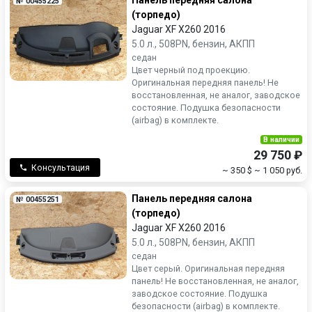
Панель передняя салона
№ 00455225
(торпедо)
Jaguar XF X260 2016
5.0 л., 508PN, бензин, АКПП
седан
Цвет черный под проекцию.
Оригинальная передняя панель! Не
восстановленная, не аналог, заводское
состояние. Подушка безопасности
(airbag) в комплекте.
В наличии
29 750 ₽
Консультация
~ 350 $
~ 1 050 руб.
Панель передняя салона
№ 00455251
(торпедо)
Jaguar XF X260 2016
5.0 л., 508PN, бензин, АКПП
седан
Цвет серый. Оригинальная передняя
панель! Не восстановленная, не аналог,
заводское состояние. Подушка
безопасности (airbag) в комплекте.