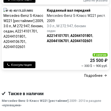
Цена не указана
Карданный вал передний
№ 45-40/17L221/MRS
Mercedes-Benz S-Класс W221 рест.
2009
3.0 л., M 272.947, бензин
седан
A2214101701
,
A2044101801
,
A2044106701
,
A2044102601
В наличии
25 500 ₽
Консультация
~ 300 $
~ 900 руб.
Подробнее
Также в наличии
Mercedes-Benz S-Класс W221 [рестайлинг]
2009 - 2013 в разделе
«кузовщина
»