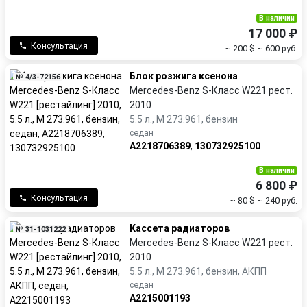
В наличии
17 000 ₽
Консультация
~ 200 $
~ 600 руб.
Блок розжига ксенона
№ 4/3-72156
Mercedes-Benz S-Класс W221 рест.
2010
5.5 л., M 273.961, бензин
седан
A2218706389
,
130732925100
В наличии
6 800 ₽
Консультация
~ 80 $
~ 240 руб.
Кассета радиаторов
№ 31-1031222
Mercedes-Benz S-Класс W221 рест.
2010
5.5 л., M 273.961, бензин, АКПП
седан
A2215001193