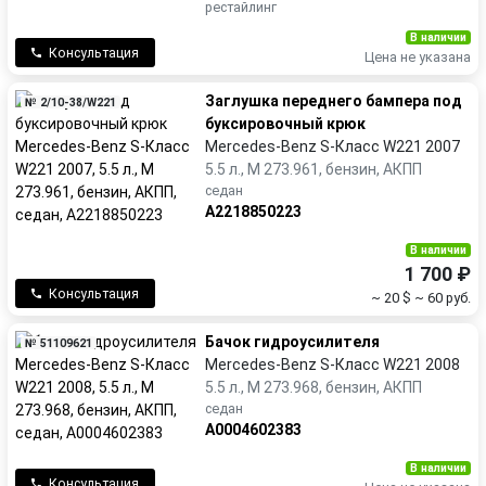
рестайлинг
В наличии
Консультация
Цена не указана
Заглушка переднего бампера под
№ 2/10-38/W221
буксировочный крюк
Mercedes-Benz S-Класс W221 2007
5.5 л., M 273.961, бензин, АКПП
седан
A2218850223
В наличии
1 700 ₽
Консультация
~ 20 $
~ 60 руб.
Бачок гидроусилителя
№ 51109621
Mercedes-Benz S-Класс W221 2008
5.5 л., M 273.968, бензин, АКПП
седан
A0004602383
В наличии
Консультация