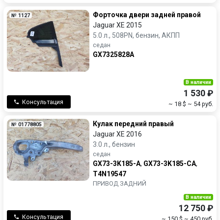
Форточка двери задней правой
№ 1127
Jaguar XE 2015
5.0 л., 508PN, бензин, АКПП
седан
GX7325828A
В наличии
1 530 ₽
Консультация
~ 18 $
~ 54 руб.
Кулак передний правый
№ 01778805
Jaguar XE 2016
3.0 л., бензин
седан
GX73-3K185-A
,
GX73-3K185-CA
,
T4N19547
ПРИВОД ЗАДНИЙ
В наличии
12 750 ₽
Консультация
~ 150 $
~ 450 руб.