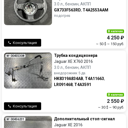
3.0 л., бензин, АКПП
GX733F563RD
,
T4A2553AAM
подогрев
В наличии
4 250 ₽
Консультация
~ 50 $
~ 150 руб.
Трубка кондиционера
№ 00455308
Jaguar XE X760 2016
3.0 л., бензин, АКПП
внедорожник 5 дв.
HK8319A834AB
,
T4A11663
,
LR091468
,
T4A3591
В наличии
2 550 ₽
Консультация
~ 30 $
~ 90 руб.
Дополнительный стоп-сигнал
№ 00456231
Jaguar XE 2016