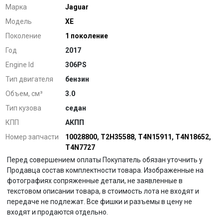
Марка
Jaguar
Модель
XE
Поколение
1 поколение
Год
2017
Engine Id
306PS
Тип двигателя
бензин
Объем, см³
3.0
Тип кузова
седан
КПП
АКПП
Номер запчасти
10028800
,
T2H35588
,
T4N15911
,
T4N18652
,
T4N7727
Перед совершением оплаты Покупатель обязан уточнить у
Продавца состав комплектности товара. Изображенные на
фотографиях сопряженные детали, не заявленные в
текстовом описании товара, в стоимость лота не входят и
передаче не подлежат. Все фишки и разъемы в цену не
входят и продаются отдельно.