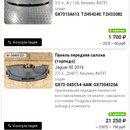
3.0 л., AJ 126, бензин, АКПП
седан
GX7313A613
,
T2H54240
,
T2H32082
В наличии
1 700 ₽
Консультация
~ 20 $
~ 60 руб.
Панель передняя салона
№ 00455221
(торпедо)
Jaguar XE 2016
2.0 л., 204PT, бензин, АКПП
седан
GX73-043C54-AAW
,
GX7304320A
Оригинальная передняя панель! Не
восстановленная, не аналог, заводское
состояние. Подушка безопасности
(airbag) в комплекте.
В наличии
21 250 ₽
Консультация
~ 250 $
~ 750 руб.