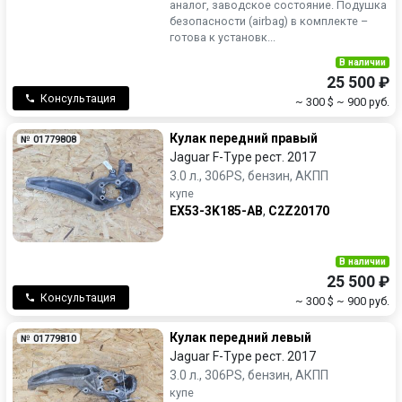
аналог, заводское состояние. Подушка
безопасности (airbag) в комплекте –
готова к установк...
В наличии
25 500 ₽
Консультация
~ 300 $
~ 900 руб.
Кулак передний правый
№ 01779808
Jaguar F-Type рест. 2017
3.0 л., 306PS, бензин, АКПП
купе
EX53-3K185-AB
,
C2Z20170
В наличии
25 500 ₽
Консультация
~ 300 $
~ 900 руб.
Кулак передний левый
№ 01779810
Jaguar F-Type рест. 2017
3.0 л., 306PS, бензин, АКПП
купе