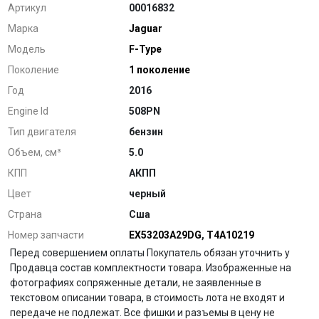
Артикул
00016832
Марка
Jaguar
Модель
F-Type
Поколение
1 поколение
Год
2016
Engine Id
508PN
Тип двигателя
бензин
Объем, см³
5.0
КПП
АКПП
Цвет
черный
Страна
Сша
Номер запчасти
EX53203A29DG
,
T4A10219
Перед совершением оплаты Покупатель обязан уточнить у
Продавца состав комплектности товара. Изображенные на
фотографиях сопряженные детали, не заявленные в
текстовом описании товара, в стоимость лота не входят и
передаче не подлежат. Все фишки и разъемы в цену не