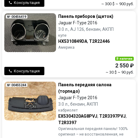
Консультация
~ 300 $
~ 900 руб.
Панель приборов (щиток)
№ 00456419
Jaguar F-Type 2016
3.0 л., AJ 126, бензин, АКПП
купе
HX5310849DA
,
T2R22446
Америка
В наличии
2 550 ₽
Консультация
~ 30 $
~ 90 руб.
Панель передняя салона
№ 00455244
(торпедо)
Jaguar F-Type 2016
3.0 л., бензин, АКПП
кабриолет
EX5304320AG8PVJ
,
T2R3397PVJ
,
T2R3397
Оригинальная передняя панель! 100%
оригинал – не восстановленная, не