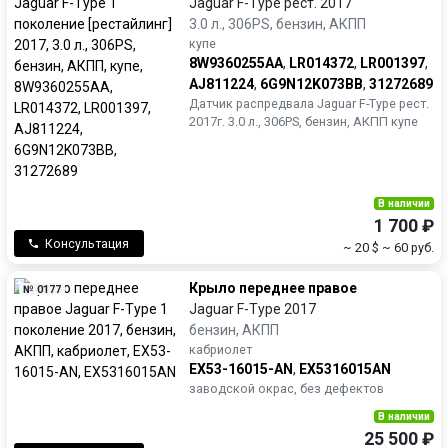
Jaguar F-Type рест. 2017
3.0 л., 306PS, бензин, АКПП
купе
8W9360255AA
,
LR014372
,
LR001397
,
AJ811224
,
6G9N12K073BB
,
31272689
Датчик распредвала Jaguar F-Type рест.
2017г. 3.0 л., 306PS, бензин, АКПП купе
В наличии
1 700 ₽
Консультация
~ 20 $
~ 60 руб.
Крыло переднее правое
№ 0177
Jaguar F-Type 2017
бензин, АКПП
кабриолет
EX53-16015-AN
,
EX5316015AN
заводской окрас, без дефектов
В наличии
25 500 ₽