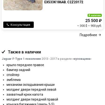
EX533K186AB
,
C2Z20172
В наличии
25 500 ₽
Консультация
~ 300 $
~ 900 руб.
Подробнее
Также в наличии
Jaguar F-Type 1 поколение
2013 - 2017 в разделе
«кузовщина
»
крыло переднее правое
бампер задний
спойлер
эмблема
механизм складывания крыши
молдинг двери передней левой
захватный крюк капота
молдинг двери передней правой
крышка багажника (дверь 3-5)