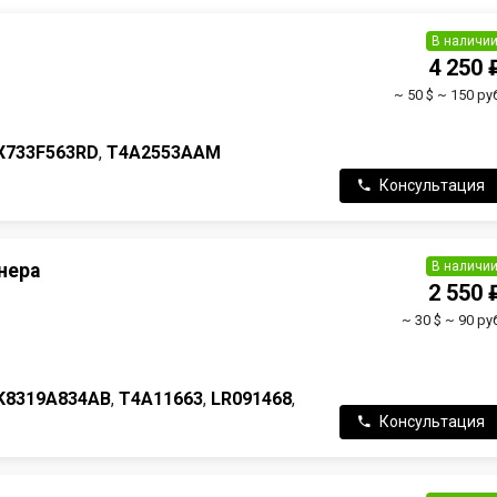
В наличи
4 250 
~ 50 $
~ 150 руб
X733F563RD
,
T4A2553AAM
Консультация
В наличи
нера
2 550 
~ 30 $
~ 90 ру
K8319A834AB
,
T4A11663
,
LR091468
,
Консультация