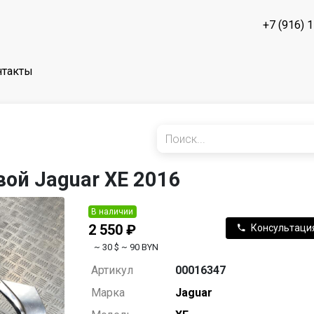
+7 (916) 
нтакты
ой Jaguar XE 2016
В наличии
2 550 ₽
Консультаци
~ 30 $
~ 90 BYN
Артикул
00016347
Марка
Jaguar