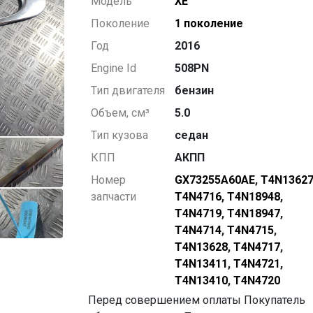
Модель
XE
Поколение
1 поколение
Год
2016
Engine Id
508PN
Тип двигателя
бензин
Объем, см³
5.0
Тип кузова
седан
КПП
АКПП
Номер
GX73255A60AE
,
T4N1362
запчасти
T4N4716
,
T4N18948
,
T4N4719
,
T4N18947
,
T4N4714
,
T4N4715
,
T4N13628
,
T4N4717
,
T4N13411
,
T4N4721
,
T4N13410
,
T4N4720
Перед совершением оплаты Покупатель