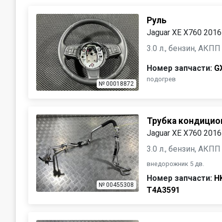
Руль
Jaguar XE X760 2016
3.0 л., бензин, АКПП
Номер запчасти:
G
подогрев
№ 00018872
Трубка кондицио
Jaguar XE X760 2016
3.0 л., бензин, АКПП
внедорожник 5 дв.
Номер запчасти:
H
№ 00455308
T4A3591