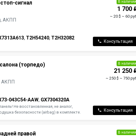
В наличи
стоп-сигнал
1 700 
~ 20 $
~ 60 ру
ин, АКПП
X7313A613
,
T2H54240
,
T2H32082
Консультация
В наличи
салона (торпедо)
21 250 
~ 250 $
~ 750 руб
н, АКПП
X73-043C54-AAW
,
GX7304320A
анель! Не восстановленная, не аналог,
Консультация
одушка безопасности (airbag) в комплекте.
В наличи
задней правой