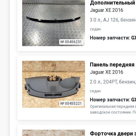
Дополнительный 
Jaguar XE 2016
3.0 л., AJ 126, бенз
седан
Номер запчасти:
G
№ 00456231
Панель передняя 
Jaguar XE 2016
2.0 л., 204PT, бензи
седан
Номер запчасти:
G
№ 00455221
Оригинальная передняя п
заводское состояние. П
Форточка двери 