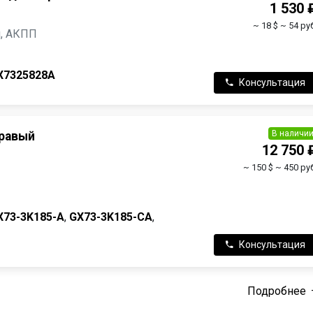
1 530 
~ 18 $
~ 54 ру
ин, АКПП
X7325828A
Консультация
В наличи
правый
12 750 
~ 150 $
~ 450 руб
X73-3K185-A
,
GX73-3K185-CA
,
Консультация
Подробнее