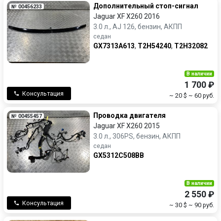
Дополнительный стоп-сигнал
№ 00456233
Jaguar XF X260 2016
3.0 л., AJ 126, бензин, АКПП
седан
GX7313A613
,
T2H54240
,
T2H32082
В наличии
1 700 ₽
Консультация
~ 20 $
~ 60 руб.
Проводка двигателя
№ 00455457
Jaguar XF X260 2015
3.0 л., 306PS, бензин, АКПП
седан
GX5312C508BB
В наличии
2 550 ₽
Консультация
~ 30 $
~ 90 руб.