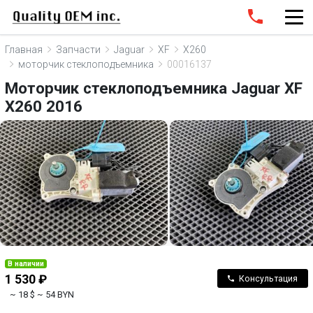
Главная
Запчасти
Jaguar
XF
X260
моторчик стеклоподъемника
00016137
Моторчик стеклоподъемника Jaguar XF
X260 2016
В наличии
1 530 ₽
Консультация
~ 18 $
~ 54 BYN