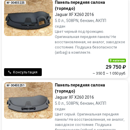
Панель передняя салона
№ 00455225
(торпедо)
Jaguar XF X260 2016
5.0 л., 508PN, бензин, АКПП
седан
Цвет черный под проекцию.
Оригинальная передняя панель! Не
восстановленная, не аналог, заводское
состояние. Подушка безопасности
(airbag) в комплекте.
В наличии
29 750 ₽
Консультация
~ 350 $
~ 1 050 руб.
Панель передняя салона
№ 00455251
(торпедо)
Jaguar XF X260 2016
5.0 л., 508PN, бензин, АКПП
седан
Цвет серый. Оригинальная передняя
панель! Не восстановленная, не аналог,
заводское состояние. Подушка
безопасности (airbag) в комплекте.