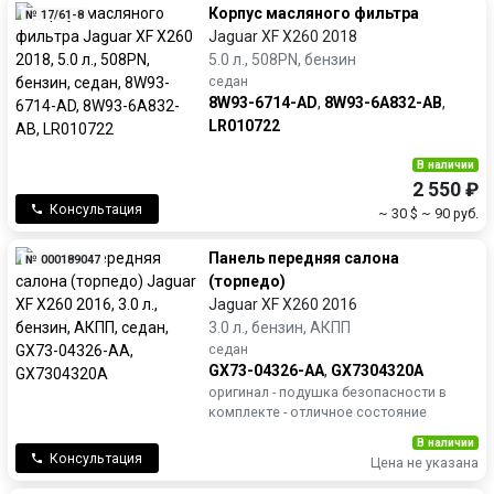
Корпус масляного фильтра
№ 17/61-8
Jaguar XF X260 2018
5.0 л., 508PN, бензин
седан
8W93-6714-AD
,
8W93-6A832-AB
,
LR010722
В наличии
2 550 ₽
Консультация
~ 30 $
~ 90 руб.
Панель передняя салона
№ 000189047
(торпедо)
Jaguar XF X260 2016
3.0 л., бензин, АКПП
седан
GX73-04326-AA
,
GX7304320A
оригинал - подушка безопасности в
комплекте - отличное состояние
В наличии
Консультация
Цена не указана