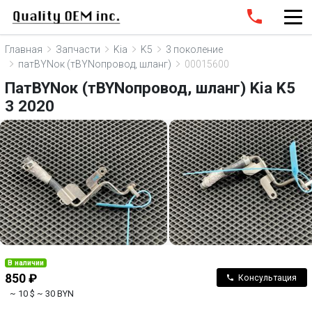
Главная
Запчасти
Kia
K5
3 поколение
патBYNок (тBYNопровод, шланг)
00015600
ПатBYNок (тBYNопровод, шланг) Kia K5
3 2020
В наличии
850 ₽
Консультация
~ 10 $
~ 30 BYN