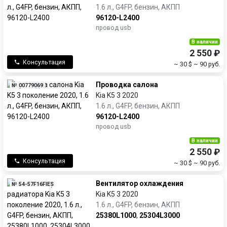
1.6 л., G4FP, бензин, АКПП
96120-L2400
провод usb
В наличии
2 550 ₽
Консультация
~ 30 $
~ 90 руб.
Проводка салона
№ 00779069
Kia K5 3 2020
1.6 л., G4FP, бензин, АКПП
96120-L2400
провод usb
В наличии
2 550 ₽
Консультация
~ 30 $
~ 90 руб.
Вентилятор охлаждения
№ 54-57F16FIES
Kia K5 3 2020
1.6 л., G4FP, бензин, АКПП
25380L1000
,
25304L3000