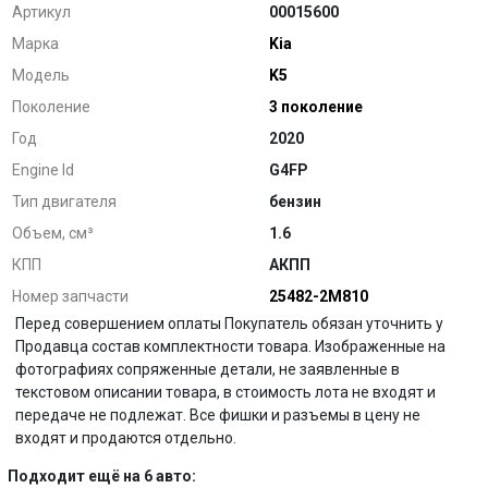
Артикул
00015600
Марка
Kia
Модель
K5
Поколение
3 поколение
Год
2020
Engine Id
G4FP
Тип двигателя
бензин
Объем, см³
1.6
КПП
АКПП
Номер запчасти
25482-2M810
Перед совершением оплаты Покупатель обязан уточнить у
Продавца состав комплектности товара. Изображенные на
фотографиях сопряженные детали, не заявленные в
текстовом описании товара, в стоимость лота не входят и
передаче не подлежат. Все фишки и разъемы в цену не
входят и продаются отдельно.
Подходит ещё на 6 авто: