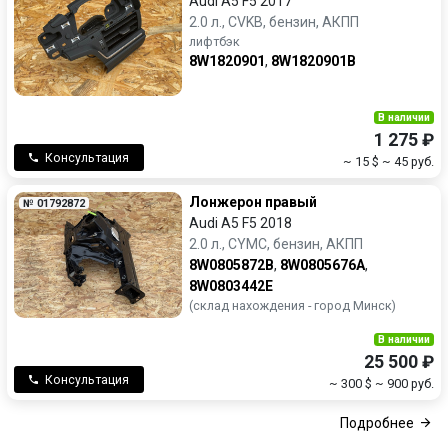
Audi A5 F5 2017
2.0 л., CVKB, бензин, АКПП
лифтбэк
8W1820901
,
8W1820901B
В наличии
1 275 ₽
Консультация
~ 15 $
~ 45 руб.
Лонжерон правый
№ 01792872
Audi A5 F5 2018
2.0 л., CYMC, бензин, АКПП
8W0805872B
,
8W0805676A
,
8W0803442E
(склад нахождения - город Минск)
В наличии
25 500 ₽
Консультация
~ 300 $
~ 900 руб.
Подробнее