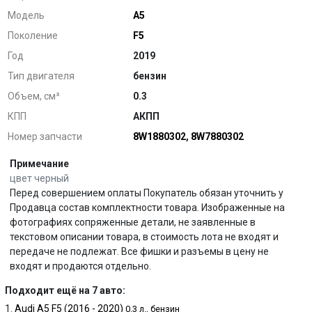
Модель
A5
Поколение
F5
Год
2019
Тип двигателя
бензин
Объем, см³
0.3
КПП
АКПП
Номер запчасти
8W1880302
,
8W7880302
Примечание
цвет черный
Перед совершением оплаты Покупатель обязан уточнить у
Продавца состав комплектности товара. Изображенные на
фотографиях сопряженные детали, не заявленные в
текстовом описании товара, в стоимость лота не входят и
передаче не подлежат. Все фишки и разъемы в цену не
входят и продаются отдельно.
Подходит ещё на 7 авто:
Audi A5 F5 (2016 - 2020)
0.3 л., бензин