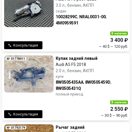
3.0 л., бензин, АКПП
седан
10028299C
,
NRAL0031-00
,
4M0959591
В наличии
3 400 ₽
Консультация
~ 40 $
~ 120 руб.
Кулак задний левый
№ 01778411
Audi A5 F5 2018
2.0 л., бензин, АКПП
купе
8W0505435AA
,
8W0505459D
,
8W0505431Q
полный привод
В наличии
2 550 ₽
Консультация
~ 30 $
~ 90 руб.
Рычаг задний
№ 01792179