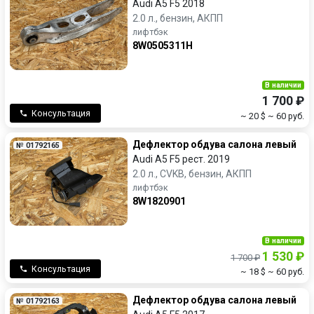
Audi A5 F5 2018
2.0 л., бензин, АКПП
лифтбэк
8W0505311H
В наличии
1 700 ₽
Консультация
~ 20 $
~ 60 руб.
Дефлектор обдува салона левый
№ 01792165
Audi A5 F5 рест. 2019
2.0 л., CVKB, бензин, АКПП
лифтбэк
8W1820901
В наличии
1 530 ₽
1 700 ₽
Консультация
~ 18 $
~ 60 руб.
Дефлектор обдува салона левый
№ 01792163