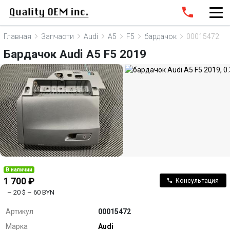
Главная
Запчасти
Audi
A5
F5
бардачок
00015472
Бардачок Audi A5 F5 2019
В наличии
1 700 ₽
Консультация
~ 20 $
~ 60 BYN
Артикул
00015472
Марка
Audi